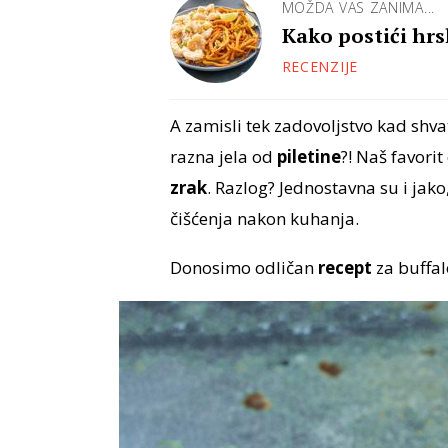
MOŽDA VAS ZANIMA...
Kako postići hrs
RECENZIJE
A zamisli tek zadovoljstvo kad shva
razna jela od
piletine
?! Naš favorit
zrak
. Razlog? Jednostavna su i jako
čišćenja nakon kuhanja.
Donosimo odličan
recept
za buffalo