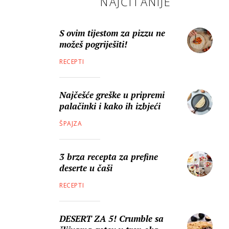
NAJČITANIJE
S ovim tijestom za pizzu ne
možeš pogriješiti!
RECEPTI
Najčešće greške u pripremi
palačinki i kako ih izbjeći
ŠPAJZA
3 brza recepta za prefine
deserte u čaši
RECEPTI
DESERT ZA 5! Crumble sa