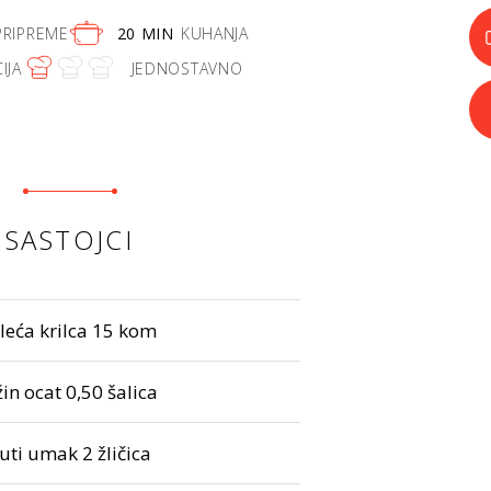
PRIPREME
20 MIN
KUHANJA
IJA
JEDNOSTAVNO
SASTOJCI
ileća krilca 15 kom
žin ocat 0,50 šalica
juti umak 2 žličica