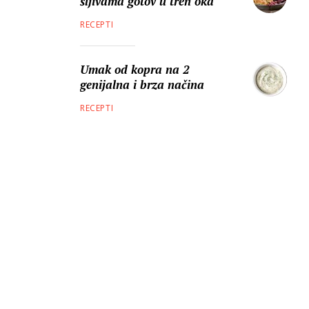
šljivama gotov u tren oka
RECEPTI
Umak od kopra na 2
genijalna i brza načina
RECEPTI