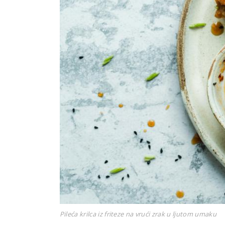
Pileća krilca iz friteze na vrući zrak u ljutom umaku