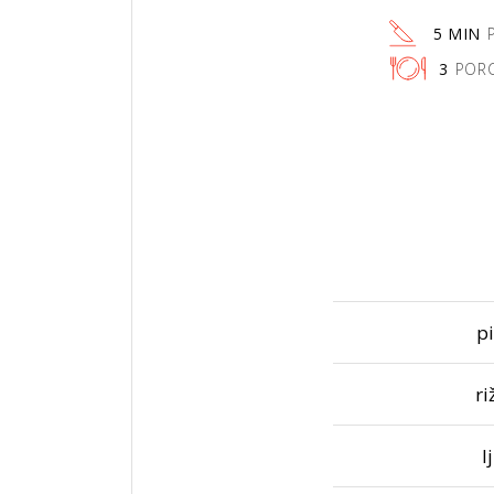
5 MIN
3
PORC
p
ri
l