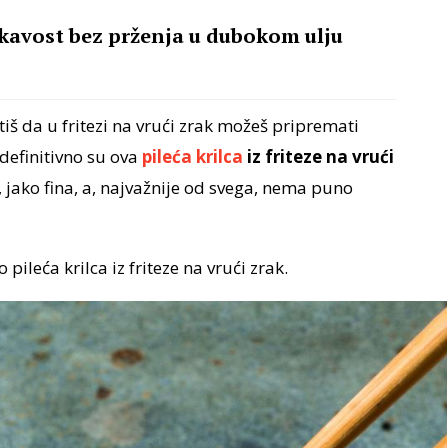
kavost bez prženja u dubokom ulju
tiš da u fritezi na vrući zrak možeš pripremati
 definitivno su ova
pileća krilca
iz friteze na vrući
, jako fina, a, najvažnije od svega, nema puno
 pileća krilca iz friteze na vrući zrak.