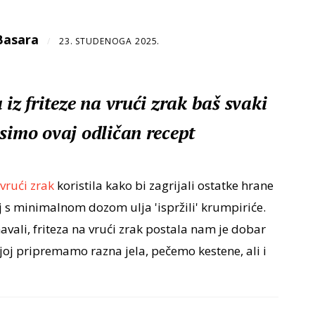
Basara
/
23. STUDENOGA 2025.
 iz friteze na vrući zrak baš svaki
simo ovaj odličan recept
 vrući zrak
koristila kako bi zagrijali ostatke hrane
oj s minimalnom dozom ulja 'ispržili' krumpiriće.
vali, friteza na vrući zrak postala nam je dobar
joj pripremamo razna jela, pečemo kestene, ali i