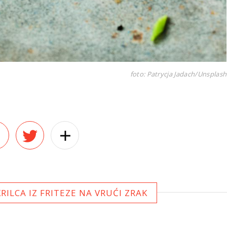
foto: Patrycja Jadach/Unsplash
RILCA IZ FRITEZE NA VRUĆI ZRAK