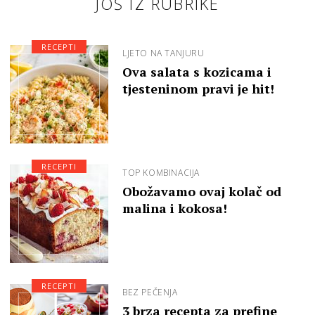
JOŠ IZ RUBRIKE
RECEPTI
LJETO NA TANJURU
Ova salata s kozicama i
tjesteninom pravi je hit!
RECEPTI
TOP KOMBINACIJA
Obožavamo ovaj kolač od
malina i kokosa!
RECEPTI
BEZ PEČENJA
3 brza recepta za prefine