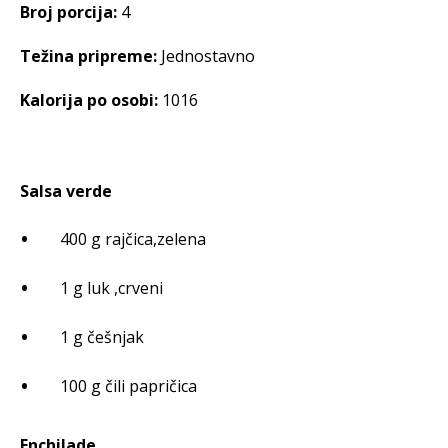
Broj porcija:
4
Težina pripreme:
Jednostavno
Kalorija po osobi:
1016
Salsa verde
400 g rajčica,zelena
1 g luk ,crveni
1 g češnjak
100 g čili papričica
Enchilade