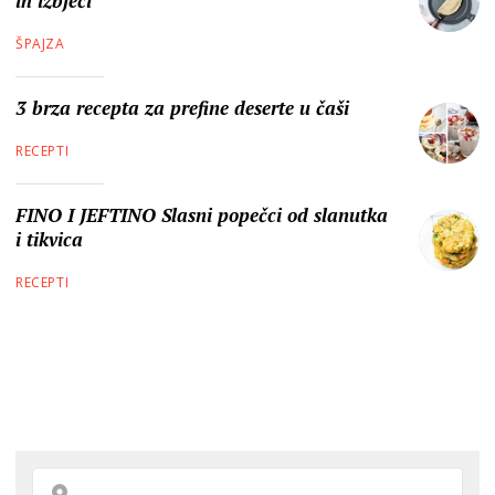
ih izbjeći
ŠPAJZA
3 brza recepta za prefine deserte u čaši
RECEPTI
FINO I JEFTINO Slasni popečci od slanutka
i tikvica
RECEPTI