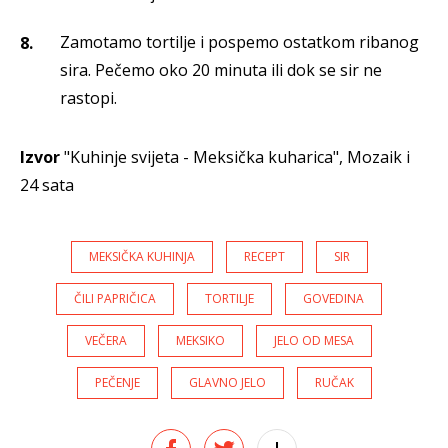
Zamotamo tortilje i pospemo ostatkom ribanog
sira. Pečemo oko 20 minuta ili dok se sir ne
rastopi.
Izvor
"Kuhinje svijeta - Meksička kuharica", Mozaik i
24 sata
MEKSIČKA KUHINJA
RECEPT
SIR
ČILI PAPRIČICA
TORTILJE
GOVEDINA
VEČERA
MEKSIKO
JELO OD MESA
PEČENJE
GLAVNO JELO
RUČAK