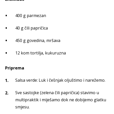
400 g parmezan
40 g čili papričica
450 g govedina, mršava
12 kom tortilja, kukuruzna
Priprema
Salsa verde: Luk i češnjak oljuštimo i narežemo.
Sve sastojke (zelena čili papričica) stavimo u
multipraktik i miješamo dok ne dobijemo glatku
smjesu.