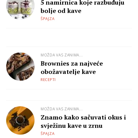
5 namirnica koje razbuđuju
bolje od kave
ŠPAJZA
MOŽDA VAS ZANIMA...
Brownies za najveće
obožavatelje kave
RECEPTI
MOŽDA VAS ZANIMA...
Znamo kako sačuvati okus i
svježinu kave u zrnu
ŠPAJZA