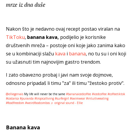
mrze iz dna duše
Nakon što je nedavno ovaj recept postao viralan na
TikToku
,
banana kava,
podijelio je korisnike
društvenih mreža – postoje oni koje jako zanima kako
se u kombinaciji slažu
kava
i
banana
, no tu su i oni koji
su užasnuti tim najnovijim gastro trendom.
I zato obavezno probaj i javi nam svoje dojmove,
odnosno pripadaš li timu "za" ili timu "žestoko protiv".
@elliegervais
My life will never be the same
#bananaicedcoffee
#icedcoffee
#coffeetiktok
#costarica
#puravida
#tropicalliving
#surfergirl
#swimwear
#intuitiveeating
#foodfreedom
#weirdfoodcombos
♬ original sound - Ellie
Banana kava