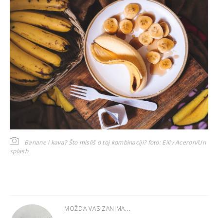
Banane i kava? Što misliš o toj kombinaciji?
foto: Eiliv Aceron/Un
splash
MOŽDA VAS ZANIMA...