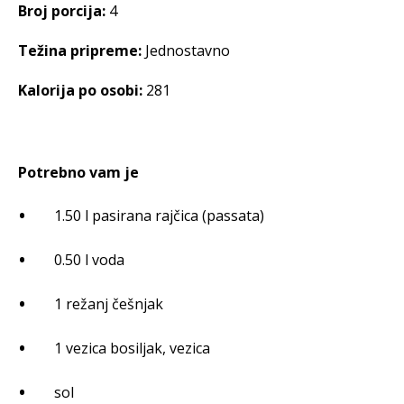
Broj porcija:
4
Težina pripreme:
Jednostavno
Kalorija po osobi:
281
Potrebno vam je
1.50 l pasirana rajčica (passata)
0.50 l voda
1 režanj češnjak
1 vezica bosiljak, vezica
sol