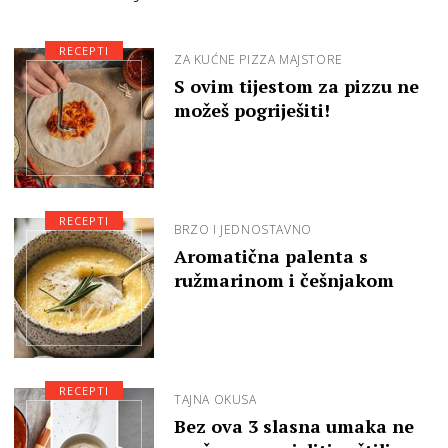
RECEPTI
ZA KUĆNE PIZZA MAJSTORE
S ovim tijestom za pizzu ne
možeš pogriješiti!
RECEPTI
BRZO I JEDNOSTAVNO
Aromatična palenta s
ružmarinom i češnjakom
RECEPTI
TAJNA OKUSA
Bez ova 3 slasna umaka ne