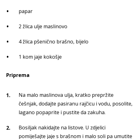
papar
2 žlica ulje maslinovo
4 žlica pšenično brašno, bijelo
1 kom jaje kokošje
Priprema
Na malo maslinova ulja, kratko prepržite
češnjak, dodajte pasiranu rajčicu i vodu, posolite,
lagano popaprite i pustite da zakuha.
Bosiljak nakidajte na listove. U zdjelici
pomiješajte jaje s brašnom i malo soli pa umutite