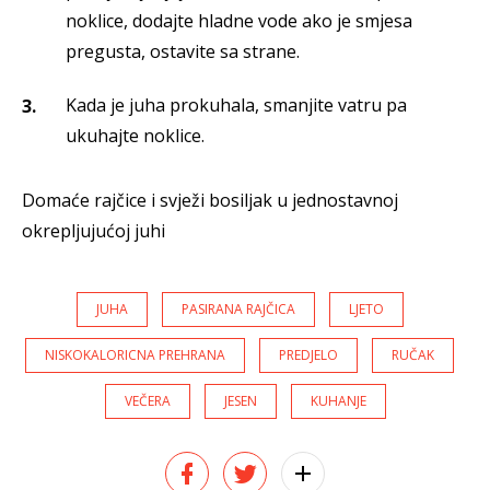
noklice, dodajte hladne vode ako je smjesa
pregusta, ostavite sa strane.
Kada je juha prokuhala, smanjite vatru pa
ukuhajte noklice.
Domaće rajčice i svježi bosiljak u jednostavnoj
okrepljujućoj juhi
JUHA
PASIRANA RAJČICA
LJETO
NISKOKALORICNA PREHRANA
PREDJELO
RUČAK
VEČERA
JESEN
KUHANJE