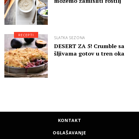
možemo zamisliti roštilj
RECEPTI
SLATKA SEZONA
DESERT ZA 5! Crumble sa
šljivama gotov u tren oka
KONTAKT
OGLAŠAVANJE