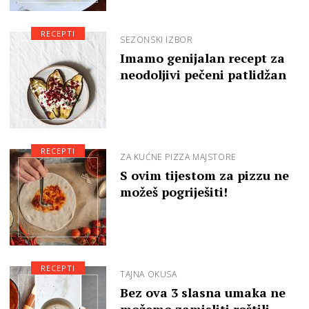
RECEPTI
SEZONSKI IZBOR
Imamo genijalan recept za
neodoljivi pečeni patlidžan
RECEPTI
ZA KUĆNE PIZZA MAJSTORE
S ovim tijestom za pizzu ne
možeš pogriješiti!
RECEPTI
TAJNA OKUSA
Bez ova 3 slasna umaka ne