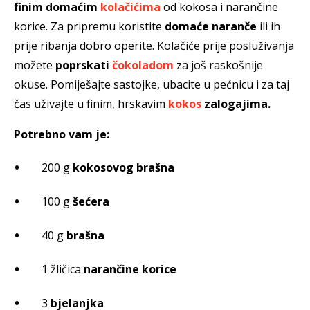
finim domaćim
kolačićima
od kokosa i narančine
korice. Za pripremu koristite
domaće naranče
ili ih
prije ribanja dobro operite. Kolačiće prije posluživanja
možete
poprskati
čokoladom
za još raskošnije
okuse. Pomiješajte sastojke, ubacite u pećnicu i za taj
čas uživajte u finim, hrskavim
kokos
zalogajima.
Potrebno vam je:
200 g
kokosovog brašna
100 g
šećera
40 g
brašna
1 žličica
narančine korice
3
bjelanjka