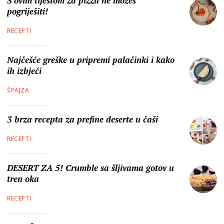
S ovim tijestom za pizzu ne možeš
pogriješiti!
RECEPTI
Najčešće greške u pripremi palačinki i kako
ih izbjeći
ŠPAJZA
3 brza recepta za prefine deserte u čaši
RECEPTI
DESERT ZA 5! Crumble sa šljivama gotov u
tren oka
RECEPTI