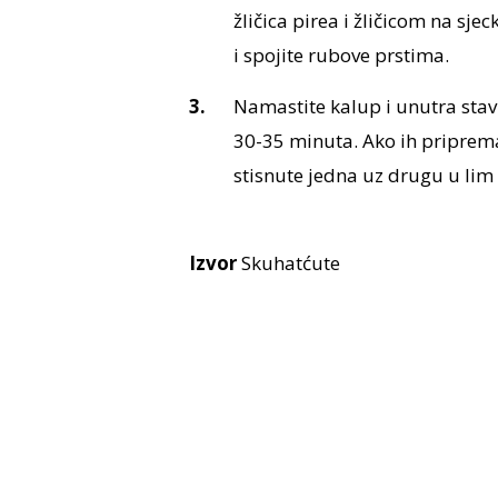
žličica pirea i žličicom na sj
i spojite rubove prstima.
Namastite kalup i unutra stavi
30-35 minuta. Ako ih priprema
stisnute jedna uz drugu u lim 
Izvor
Skuhatćute