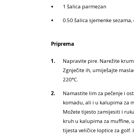
1 šalica parmezan
0.50 šalica sjemenke sezama, 
Priprema
Napravite pire. Narežite krump
Zgnječite ih, umiješajte masla
220°C.
Namastite lim za pečenje i os
komadu, ali i u kalupima za muf
Možete tijesto zamijesiti i ru
kruh u kalupima za muffine, uč
tijesta veličice loptice za gol