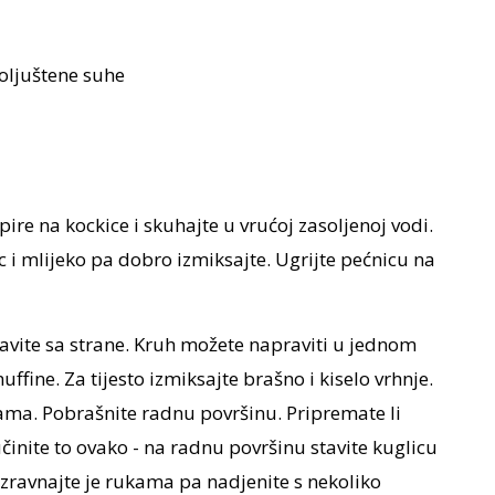
oljuštene suhe
ire na kockice i skuhajte u vrućoj zasoljenoj vodi.
c i mlijeko pa dobro izmiksajte. Ugrijte pećnicu na
tavite sa strane. Kruh možete napraviti u jednom
fine. Za tijesto izmiksajte brašno i kiselo vrhnje.
kama. Pobrašnite radnu površinu. Pripremate li
inite to ovako - na radnu površinu stavite kuglicu
f. Izravnajte je rukama pa nadjenite s nekoliko