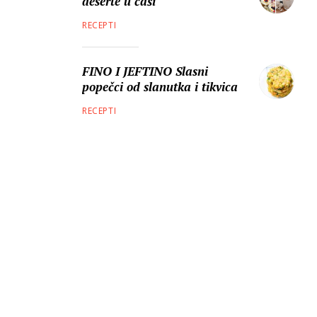
deserte u čaši
RECEPTI
FINO I JEFTINO Slasni
popečci od slanutka i tikvica
RECEPTI