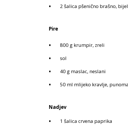
2 šalica pšenično brašno, bije
Pire
800 g krumpir, zreli
sol
40 g maslac, neslani
50 ml mlijeko kravlje, punom
Nadjev
1 šalica crvena paprika