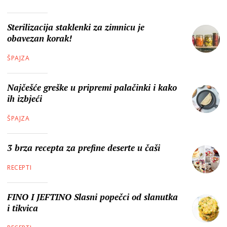
Sterilizacija staklenki za zimnicu je
obavezan korak!
ŠPAJZA
Najčešće greške u pripremi palačinki i kako
ih izbjeći
ŠPAJZA
3 brza recepta za prefine deserte u čaši
RECEPTI
FINO I JEFTINO Slasni popečci od slanutka
i tikvica