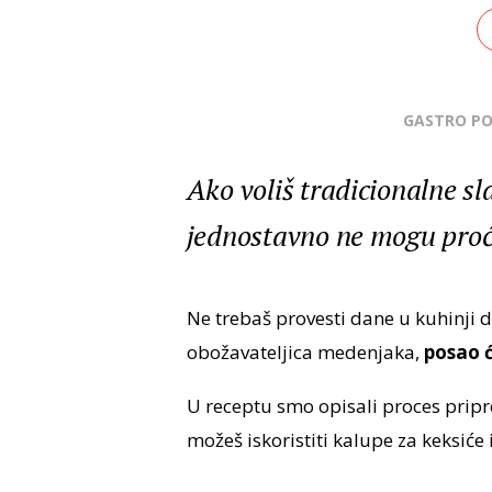
GASTRO P
Ako voliš tradicionalne s
jednostavno ne mogu proć
Ne trebaš provesti dane u kuhinji 
obožavateljica medenjaka,
posao ć
U receptu smo opisali proces pripre
možeš iskoristiti kalupe za keksiće 