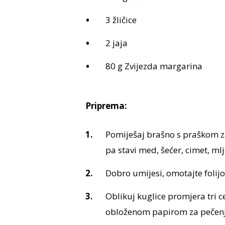
3 žličice
2 jaja
80 g Zvijezda margarina
Priprema:
Pomiješaj brašno s praškom z
pa stavi med, šećer, cimet, mlj
Dobro umijesi, omotajte folij
Oblikuj kuglice promjera tri c
obloženom papirom za pečenj