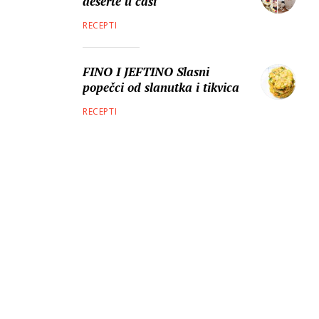
deserte u čaši
RECEPTI
FINO I JEFTINO Slasni
popečci od slanutka i tikvica
RECEPTI