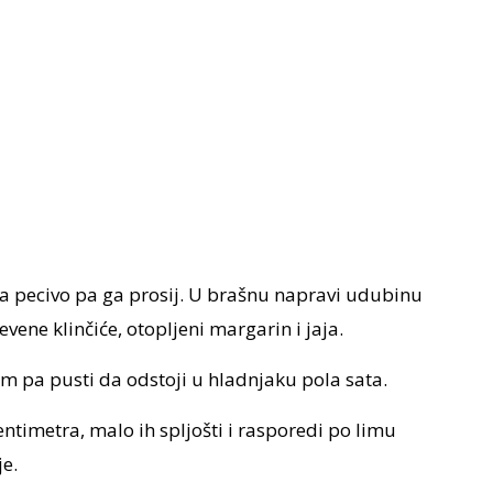
a pecivo pa ga prosij. U brašnu napravi udubinu
evene klinčiće, otopljeni margarin i jaja.
om pa pusti da odstoji u hladnjaku pola sata.
entimetra, malo ih spljošti i rasporedi po limu
e.