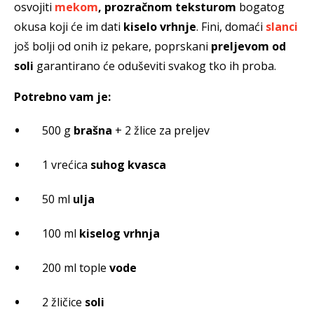
osvojiti
mekom
, prozračnom teksturom
bogatog
okusa koji će im dati
kiselo vrhnje
. Fini, domaći
slanci
još bolji od onih iz pekare, poprskani
preljevom od
soli
garantirano će oduševiti svakog tko ih proba.
Potrebno vam je:
500 g
brašna
+ 2 žlice za preljev
1 vrećica
suhog kvasca
50 ml
ulja
100 ml
kiselog vrhnja
200 ml tople
vode
2 žličice
soli