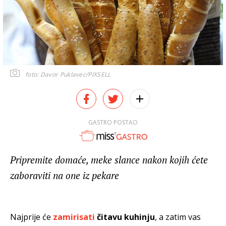
foto: Davor Puklavec/PIXSELL
GASTRO POSTAO
Pripremite domaće, meke slance nakon kojih ćete
zaboraviti na one iz pekare
Najprije će
zamirisati
čitavu kuhinju
, a zatim vas