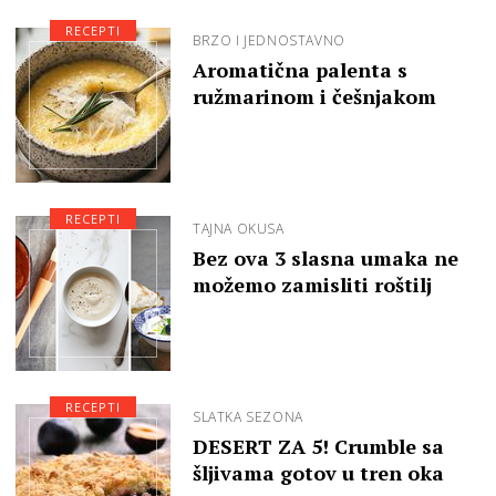
RECEPTI
BRZO I JEDNOSTAVNO
Aromatična palenta s
ružmarinom i češnjakom
RECEPTI
TAJNA OKUSA
Bez ova 3 slasna umaka ne
možemo zamisliti roštilj
RECEPTI
SLATKA SEZONA
DESERT ZA 5! Crumble sa
šljivama gotov u tren oka