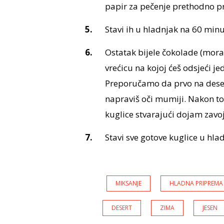
papir za pečenje prethodno p
Stavi ih u hladnjak na 60 minu
Ostatak bijele čokolade (mora 
vrećicu na kojoj ćeš odsjeći jed
Preporučamo da prvo na desert
napraviš oči mumiji. Nakon to
kuglice stvarajući dojam zavo
Stavi sve gotove kuglice u hlad
MIKSANJE
HLADNA PRIPREMA
DESERT
ZIMA
JESEN