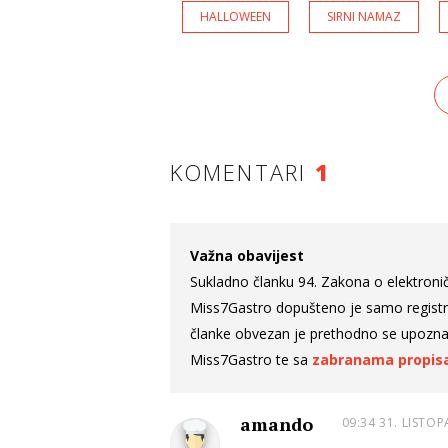
HALLOWEEN
SIRNI NAMAZ
KOMENTARI
1
Važna obavijest
Sukladno članku 94. Zakona o elektroni
Miss7Gastro dopušteno je samo registrira
članke obvezan je prethodno se upozna
Miss7Gastro te sa
zabranama propisa
amando
09:34 31. LISTOP