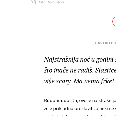
foto: Thinkstock
GASTRO P
Najstrašnija noć u godini 
što inače ne radiš. Slastice
više scary. Ma nema frke!
Buuuhuuuu! Da, ovo je najstrašnija n
žele prikladno proslaviti, a neki ne v