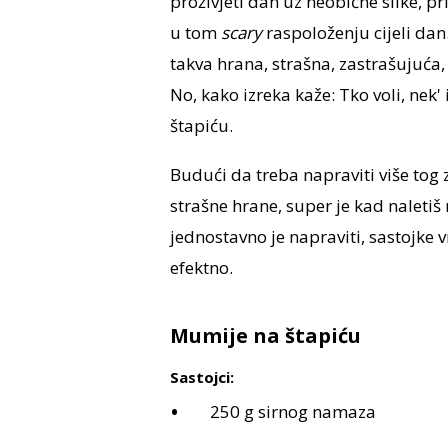
proživjeti dan uz neobične slike, priz
u tom
scary
raspoloženju cijeli da
takva hrana, strašna, zastrašujuća,
No, kako izreka kaže: Tko voli, nek'
štapiću.
Budući da treba napraviti više tog
strašne hrane, super je kad naleti
jednostavno je napraviti, sastojke v
efektno.
Mumije na štapiću
Sastojci:
250 g sirnog namaza