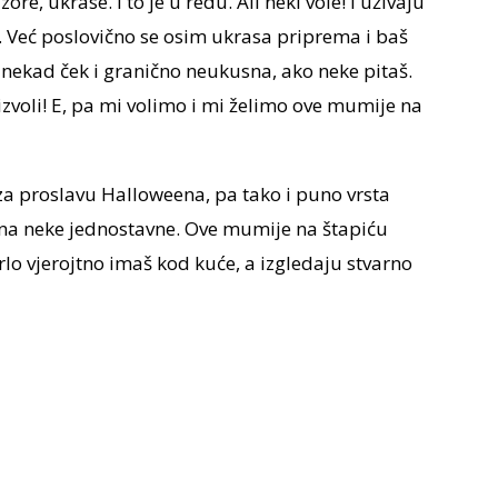
ore, ukrase. I to je u redu. Ali neki vole! I uživaju
n. Već poslovično se osim ukrasa priprema i baš
 nekad ček i granično neukusna, ako neke pitaš.
 izvoli! E, pa mi volimo i mi želimo ove mumije na
 za proslavu Halloweena, pa tako i puno vrsta
š na neke jednostavne. Ove mumije na štapiću
rlo vjerojtno imaš kod kuće, a izgledaju stvarno