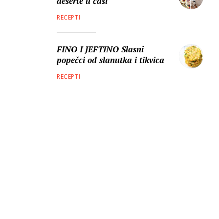
deserte u čaši
RECEPTI
FINO I JEFTINO Slasni
popečci od slanutka i tikvica
RECEPTI