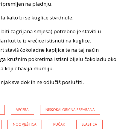
ripremljen na pladnju.
ta kako bi se kuglice stvrdnule.
biti zagrijana smjesa) potrebno je staviti u
an kut te iz vrećice istisnuti na kuglice.
 staviš čokoladne kapljice te na taj način
ga kružnim pokretima istisni bijelu čokoladu oko
ja koji obavija mumiju.
njak sve dok ih ne odlučiš poslužiti.
VEČERA
NISKOKALORICNA PREHRANA
NOĆ VJEŠTICA
RUČAK
SLASTICA