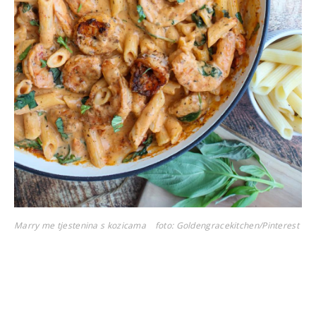
Marry me tjestenina s kozicama
foto: Goldengracekitchen/Pinterest