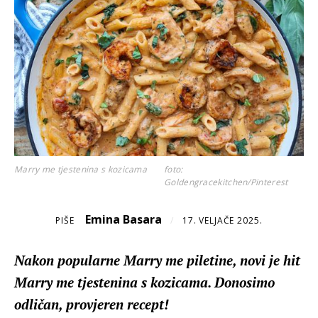
Marry me tjestenina s kozicama
foto:
Goldengracekitchen/Pinterest
Emina Basara
PIŠE
/
17. VELJAČE 2025.
Nakon popularne Marry me piletine, novi je hit
Marry me tjestenina s kozicama. Donosimo
odličan, provjeren recept!