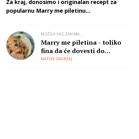
Za kraj, donosimo i originalan recept za
popularnu Marry me piletinu...
MOŽDA VAS ZANIMA...
Marry me piletina - toliko
fina da će dovesti do
sudbonosnog pitanja
NATIVE SADRŽAJ