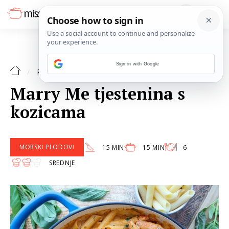
Sign in with Google
MORSKI PLODOVI
RECEPTI
Marry Me tjestenina s
kozicama
MORSKI PLODOVI
15 MIN
15 MIN
6
SREDNJE