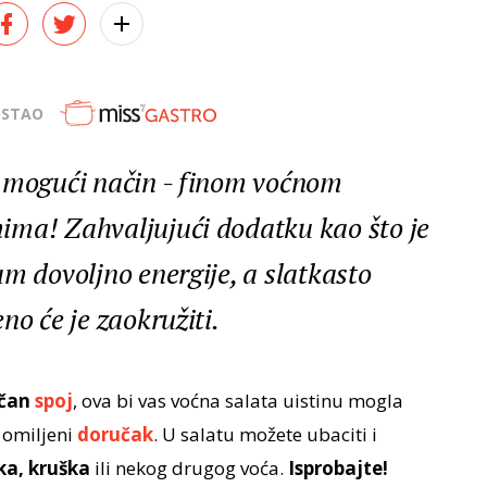
OSTAO
i mogući način - finom voćnom
ima! Zahvaljujući dodatku kao što je
m dovoljno energije, a slatkasto
no će je zaokružiti.
ičan
spoj
, ova bi vas voćna salata uistinu mogla
 omiljeni
doručak
. U salatu možete ubaciti i
ka, kruška
ili nekog drugog voća.
Isprobajte!