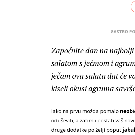
GASTRO P
Započnite dan na najbolj
salatom s ječmom i agrum
ječam ova salata dat će va
kiseli okusi agruma savrše
Iako na prvu možda pomalo
neob
oduševiti, a zatim i postati vaš novi
druge dodatke po želji poput
jabu