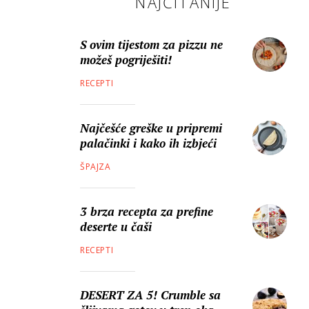
NAJČITANIJE
S ovim tijestom za pizzu ne
možeš pogriješiti!
RECEPTI
Najčešće greške u pripremi
palačinki i kako ih izbjeći
ŠPAJZA
3 brza recepta za prefine
deserte u čaši
RECEPTI
DESERT ZA 5! Crumble sa