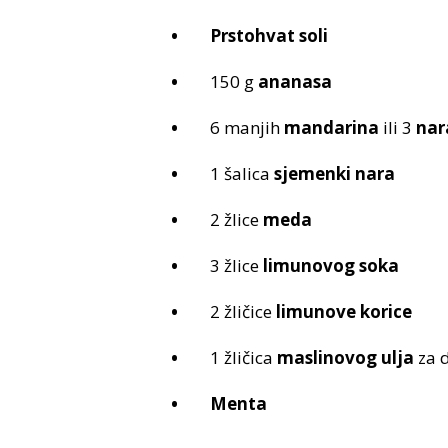
Prstohvat soli
150 g
ananasa
6 manjih
mandarina
ili 3
nar
1 šalica
sjemenki nara
2 žlice
meda
3 žlice
limunovog soka
2 žličice
limunove korice
1 žličica
maslinovog ulja
za d
Menta