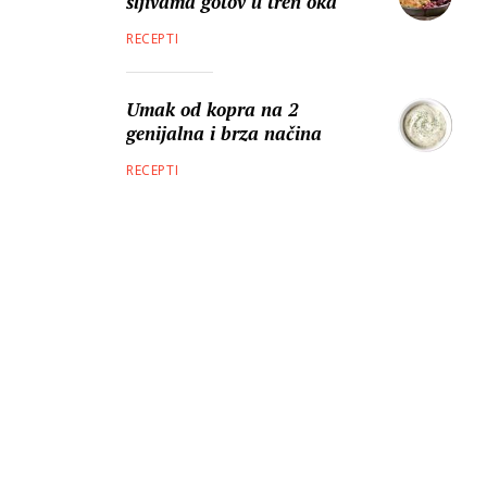
šljivama gotov u tren oka
RECEPTI
Umak od kopra na 2
genijalna i brza načina
RECEPTI