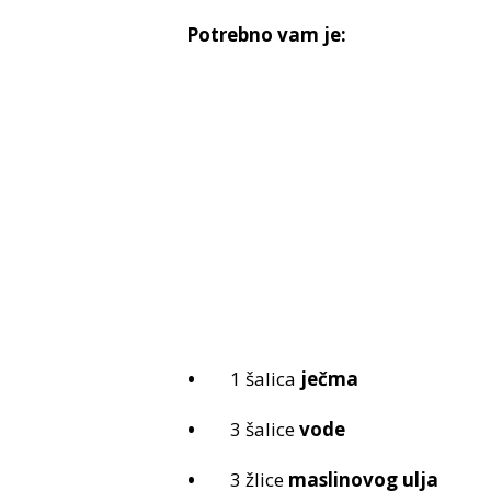
Potrebno vam je:
1 šalica
ječma
3 šalice
vode
3 žlice
maslinovog ulja