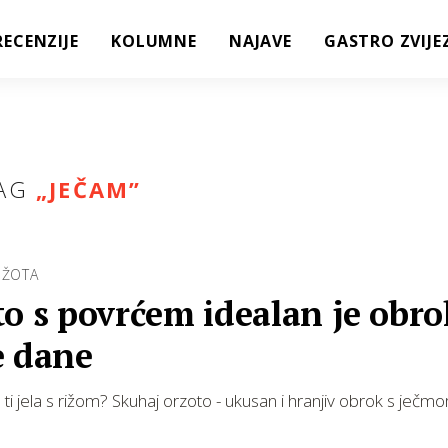
RECENZIJE
KOLUMNE
NAJAVE
GASTRO ZVIJE
AG
„
JEČAM
”
IŽOTA
o s povrćem idealan je obro
e dane
 ti jela s rižom? Skuhaj orzoto - ukusan i hranjiv obrok s ječm