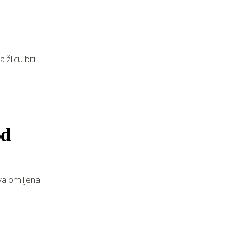
žlicu biti
od
va omiljena