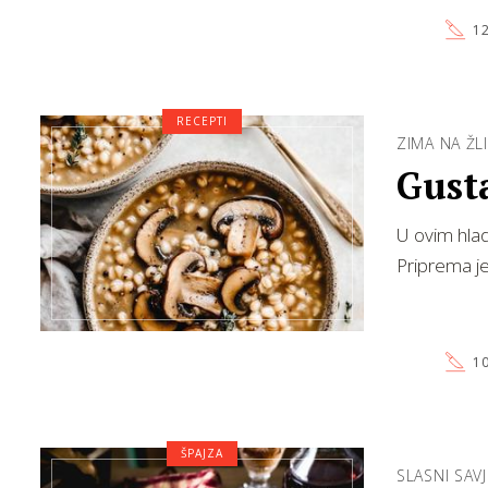
12
RECEPTI
ZIMA NA ŽL
Gust
U ovim hlad
Priprema je
10
ŠPAJZA
SLASNI SAVJ