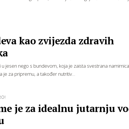
eva kao zvijezda zdravih
ka
 u jesen nego s bundevom, koja je zaista svestrana namirnica
 je za pripremu, a također nutritiv…
RO!
me je za idealnu jutarnju v
u