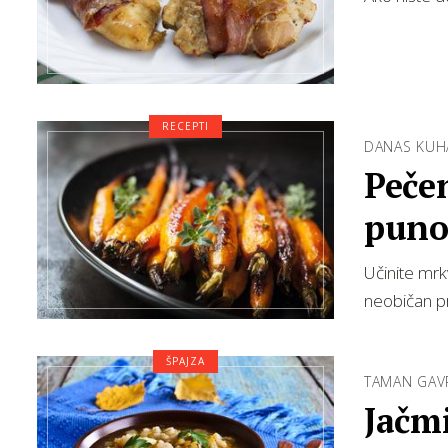
RECEPTI
DANAS KUH
Pečen
puno
Učinite mrk
neobičan pri
ŠPAJZA
TAMAN GAV
Jačmi