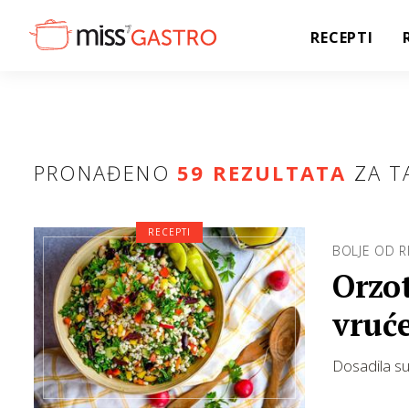
RECEPTI
PRONAĐENO
59 REZULTATA
ZA T
RECEPTI
BOLJE OD R
Orzot
vruć
Dosadila su