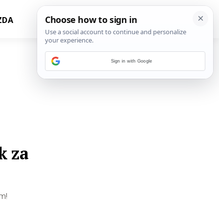
ZDA
Sign in with Google
k za
om!