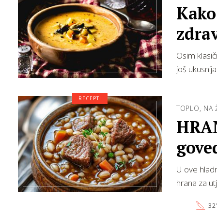
Kako 
zdrav
Osim klasič
još ukusnija 
RECEPTI
TOPLO, NA 
HRAN
goved
U ove hladn
hrana za u
32