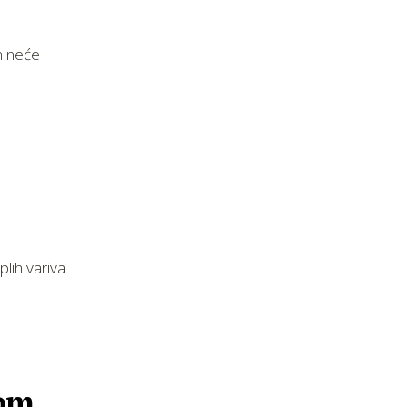
am neće
lih variva.
kom,