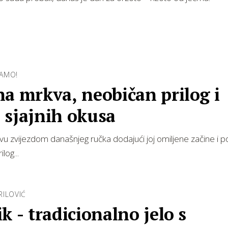
AMO!
a mrkva, neobičan prilog i
 sjajnih okusa
vu zvijezdom današnjeg ručka dodajući joj omiljene začine i 
log...
RILOVIĆ
k - tradicionalno jelo s