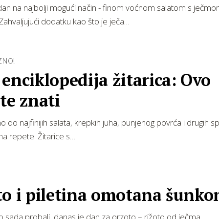
an na najbolji mogući način - finom voćnom salatom s ječmo
ahvaljujući dodatku kao što je ječa…
ZNO!
enciklopedija žitarica: Ovo
te znati
 do najfinijih salata, krepkih juha, punjenog povrća i drugih spe
a repete. Žitarice s…
to i piletina omotana šunk
o sada probali, danas je dan za orzoto – rižoto od ječma.