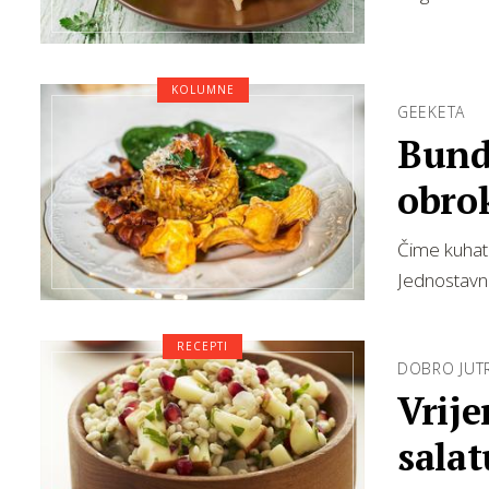
KOLUMNE
GEEKETA
Bund
obro
Čime kuhati
Jednostavna
RECEPTI
DOBRO JUT
Vrije
salat