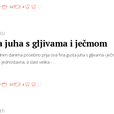
'
36'
4
ICU
a juha s gljivama i ječmom
nim danima posebno prija ova fina gusta juha s gljivama i je
 jednostavna, a slast velika - …
'
30'
4
ETI