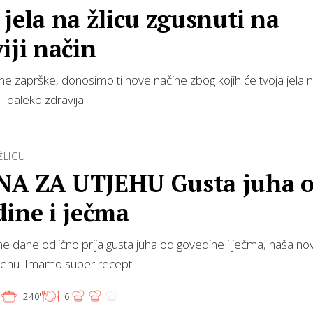
jela na žlicu zgusnuti na
iji način
ne zaprške, donosimo ti nove načine zbog kojih će tvoja jela na 
i daleko zdravija...
ŽLICU
A ZA UTJEHU Gusta juha 
ine i ječma
e dane odlično prija gusta juha od govedine i ječma, naša no
tjehu. Imamo super recept!
'
240'
6