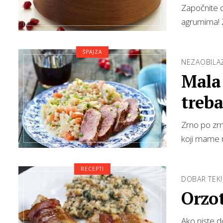
Započnite d
agrumima! Z
ŠPAJZA
NEZAOBILA
Mala 
treba
Zrno po zrno
koji mame n
RECEPTI
DOBAR TEK!
Orzo
Ako niste d