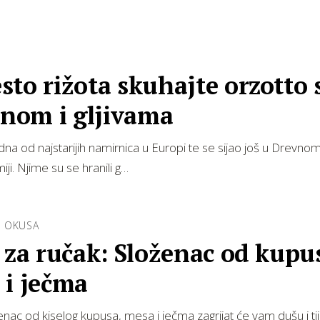
to rižota skuhajte orzotto 
inom i gljivama
dna od najstarijih namirnica u Europi te se sijao još u Drevnom
i. Njime su se hranili g…
 OKUSA
 za ručak: Složenac od kupu
 i ječma
enac od kiselog kupusa, mesa i ječma zagrijat će vam dušu i tij