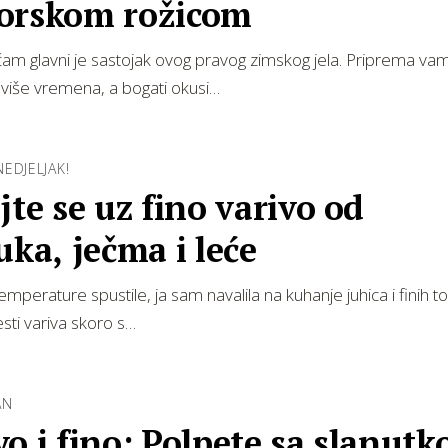
orskom rožicom
ječam glavni je sastojak ovog pravog zimskog jela. Priprema v
više vremena, a bogati okusi…
EDJELJAK!
jte se uz fino varivo od
uka, ječma i leće
mperature spustile, ja sam navalila na kuhanje juhica i finih top
esti variva skoro s…
AN
o i fino: Polpete sa slanut