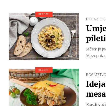
RECEPTI
DOBAR TEK!
Umjes
pilet
Ječam je je
Mezopotamij
RECEPTI
BOGATSTVO
Ideja
mesa
Bogati slož