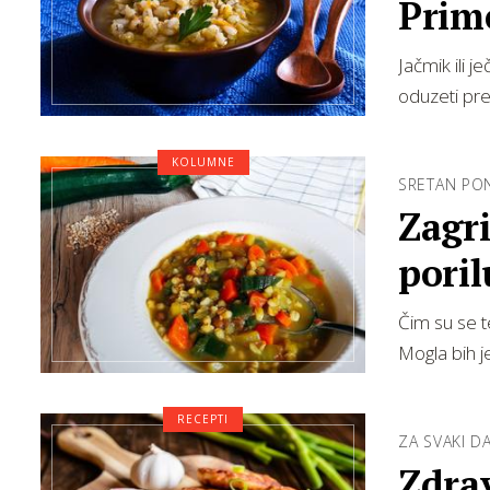
Prim
Jačmik ili 
oduzeti pre
KOLUMNE
SRETAN PON
Zagri
poril
Čim su se te
Mogla bih j
RECEPTI
ZA SVAKI D
Zdrav