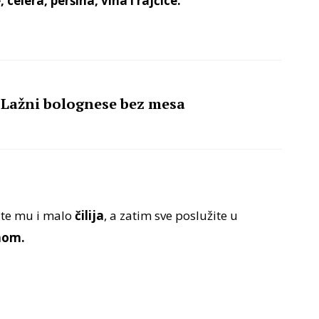
elera, peršina, vina i rajčice.
 Lažni bolognese bez mesa
ajte mu i malo
čilija
, a zatim sve poslužite u
inom.