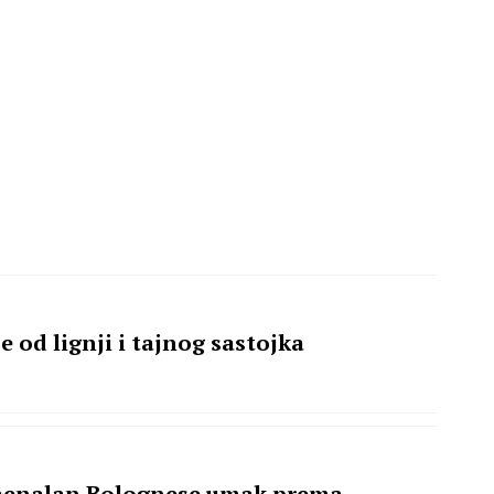
 od lignji i tajnog sastojka
ese umak prema