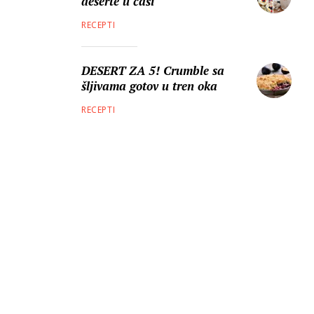
deserte u čaši
RECEPTI
DESERT ZA 5! Crumble sa
šljivama gotov u tren oka
RECEPTI