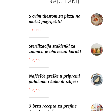
NAJČITANIJE
S ovim tijestom za pizzu ne
možeš pogriješiti!
RECEPTI
Sterilizacija staklenki za
zimnicu je obavezan korak!
ŠPAJZA
Najčešće greške u pripremi
palačinki i kako ih izbjeći
ŠPAJZA
3 brza recepta za prefine