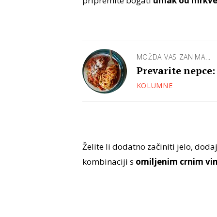
pripremite bogati
umak od mrkve, c
MOŽDA VAS ZANIMA...
Prevarite nepce:
KOLUMNE
Želite li dodatno začiniti jelo, dod
kombinaciji s
omiljenim crnim v