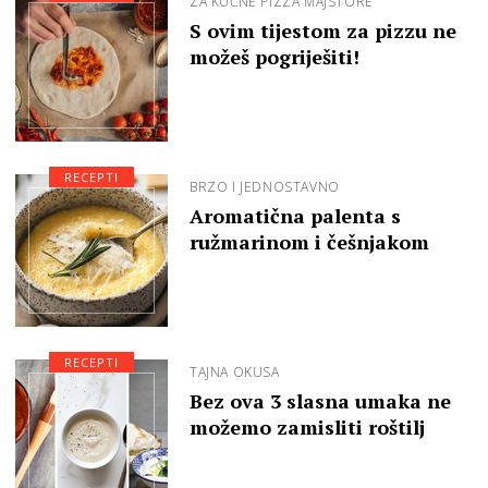
ZA KUĆNE PIZZA MAJSTORE
S ovim tijestom za pizzu ne
možeš pogriješiti!
RECEPTI
BRZO I JEDNOSTAVNO
Aromatična palenta s
ružmarinom i češnjakom
RECEPTI
TAJNA OKUSA
Bez ova 3 slasna umaka ne
možemo zamisliti roštilj