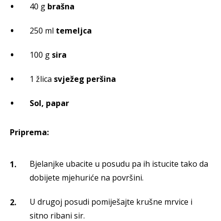
40 g
brašna
250 ml
temeljca
100 g
sira
1 žlica
svježeg peršina
Sol, papar
Priprema:
Bjelanjke ubacite u posudu pa ih istucite tako da
dobijete mjehuriće na površini.
U drugoj posudi pomiješajte krušne mrvice i
sitno ribani sir.