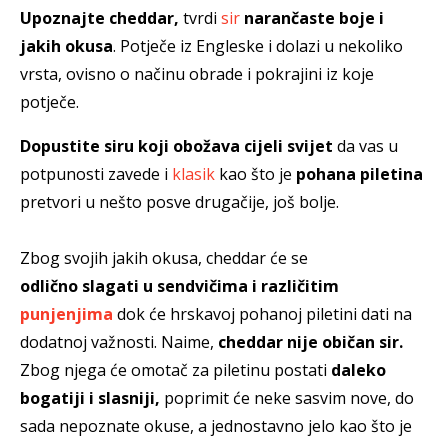
Upoznajte cheddar,
tvrdi
sir
narančaste boje i
jakih okusa
. Potječe iz Engleske i dolazi u nekoliko
vrsta, ovisno o načinu obrade i pokrajini iz koje
potječe.
Dopustite siru koji obožava cijeli svijet
da vas u
potpunosti zavede i
klasik
kao što je
pohana piletina
pretvori u nešto posve drugačije, još bolje.
Zbog svojih jakih okusa, cheddar će se
odlično slagati u sendvičima i različitim
punjenjima
dok će hrskavoj pohanoj piletini dati na
dodatnoj važnosti. Naime,
cheddar nije običan sir.
Zbog njega će omotač za piletinu postati
daleko
bogatiji i slasniji,
poprimit će neke sasvim nove, do
sada nepoznate okuse, a jednostavno jelo kao što je