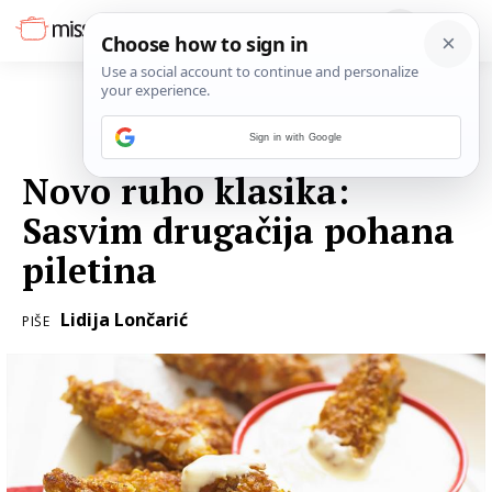
Sign in with Google
29. OŽUJKA 2017.
Novo ruho klasika:
Sasvim drugačija pohana
piletina
Lidija Lončarić
PIŠE