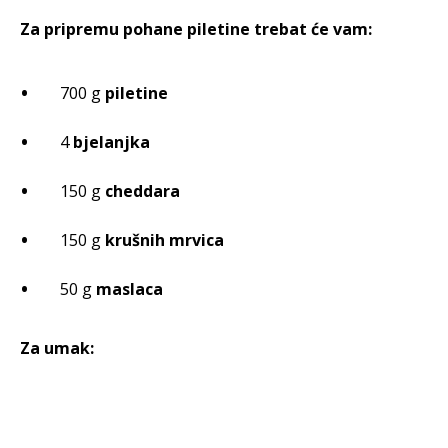
Za pripremu pohane piletine trebat će vam:
700 g
piletine
4
bjelanjka
150 g
cheddara
150 g
krušnih mrvica
50 g
maslaca
Za umak: