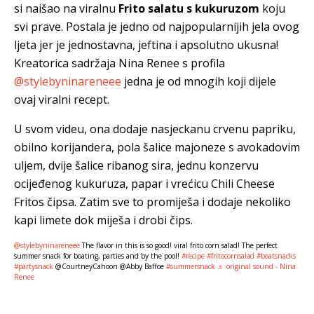
si naišao na viralnu
Frito salatu
s kukuruzom
koju
svi prave. Postala je jedno od najpopularnijih jela ovog
ljeta jer je jednostavna, jeftina i apsolutno ukusna!
Kreatorica sadržaja Nina Renee s profila
@stylebyninareneee
jedna je od mnogih koji dijele
ovaj viralni recept.
U svom videu, ona dodaje nasjeckanu crvenu papriku,
obilno korijandera, pola šalice majoneze s avokadovim
uljem, dvije šalice ribanog sira, jednu konzervu
ocijeđenog kukuruza, papar i vrećicu Chili Cheese
Fritos čipsa. Zatim sve to promiješa i dodaje nekoliko
kapi limete dok miješa i drobi čips.
@stylebyninareneee
The flavor in this is so good! viral frito corn salad! The perfect
summer snack for boating, parties and by the pool!
#recipe
#fritocornsalad
#boatsnacks
#partysnack
@CourtneyCahoon @Abby Baffoe
#summersnack
♬ original sound - Nina
Renee