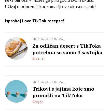
fleksibilnosti – možeš ga prilagoditi svom ukusu.
Uživaj u pripremi i konzumaciji ove ukusne salate!
Isprobaj i ove TikTok recepte!
MOŽDA VAS ZANIMA...
Za odličan desert s TikToka
potrebna su samo 3 sastojka
RECEPTI
MOŽDA VAS ZANIMA...
Trikovi s jajima koje smo
pronašli na TikToku
ŠPAJZA