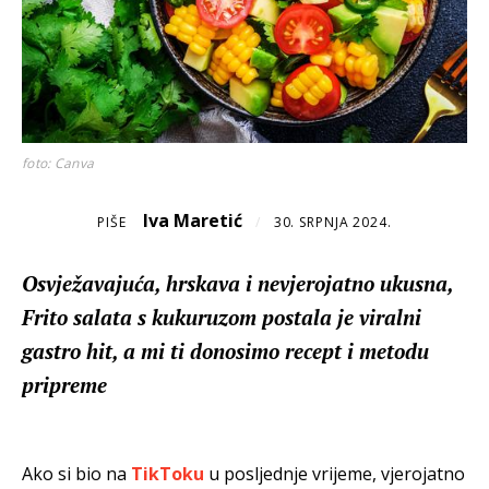
foto: Canva
Iva Maretić
PIŠE
/
30. SRPNJA 2024.
Osvježavajuća, hrskava i nevjerojatno ukusna,
Frito salata s kukuruzom postala je viralni
gastro hit, a mi ti donosimo recept i metodu
pripreme
Ako si bio na
TikToku
u posljednje vrijeme, vjerojatno