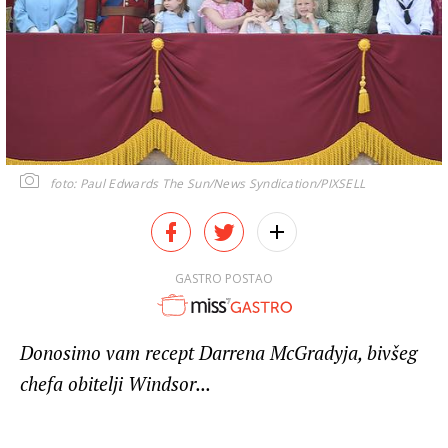
foto: Paul Edwards The Sun/News Syndication/PIXSELL
GASTRO POSTAO
Donosimo vam recept Darrena McGradyja, bivšeg
chefa obitelji Windsor...