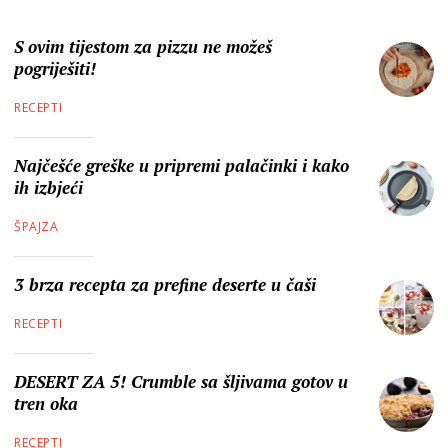
S ovim tijestom za pizzu ne možeš
pogriješiti!
RECEPTI
Najčešće greške u pripremi palačinki i kako
ih izbjeći
ŠPAJZA
3 brza recepta za prefine deserte u čaši
RECEPTI
DESERT ZA 5! Crumble sa šljivama gotov u
tren oka
RECEPTI