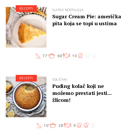
RECEPTI
SLATKA NOSTALGIJA
Sugar Cream Pie: američka
pita koja se topi u ustima
77'
60'
10
RECEPTI
ODLIČAN!
Puding kolač koji ne
možemo prestati jesti...
žlicom!
10'
28'
9