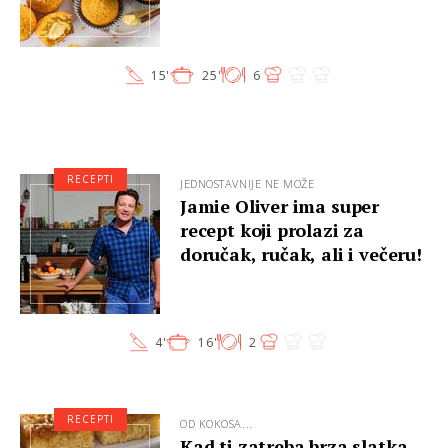
15'
25'
6
RECEPTI
JEDNOSTAVNIJE NE MOŽE
Jamie Oliver ima super
recept koji prolazi za
doručak, ručak, ali i večeru!
4'
16'
2
RECEPTI
OD KOKOSA...
Kad ti zatreba brza slatka