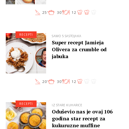
25'
30'
12
RECEPTI
SAMO 5 SASTOJAKA
Super recept Jamieja
Olivera za crumble od
jabuka
20'
30'
12
RECEPTI
IZ STARE KUHARICE
Oduševio nas je ovaj 106
godina star recept za
kukuruzne muffine