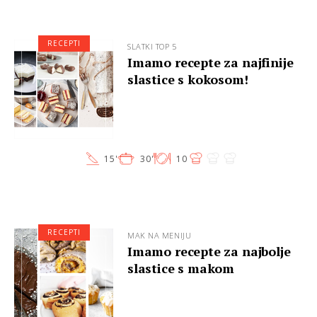
RECEPTI
SLATKI TOP 5
Imamo recepte za najfinije
slastice s kokosom!
15'
30'
10
RECEPTI
MAK NA MENIJU
Imamo recepte za najbolje
slastice s makom