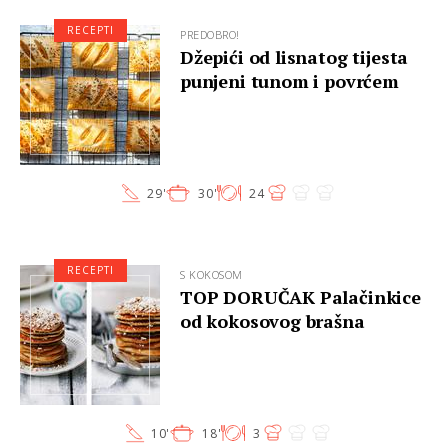
RECEPTI
PREDOBRO!
Džepići od lisnatog tijesta
punjeni tunom i povrćem
29'
30'
24
RECEPTI
S KOKOSOM
TOP DORUČAK Palačinkice
od kokosovog brašna
10'
18'
3