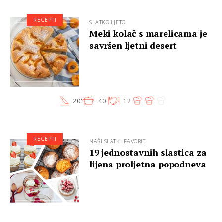
RECEPTI
SLATKO LJETO
Meki kolač s marelicama je
savršen ljetni desert
20'
40'
12
RECEPTI
NAŠI SLATKI FAVORITI
19 jednostavnih slastica za
lijena proljetna popodneva