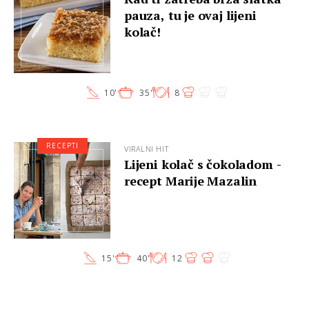
pauza, tu je ovaj lijeni
kolač!
10'
35'
8
RECEPTI
VIRALNI HIT
Lijeni kolač s čokoladom -
recept Marije Mazalin
15'
40'
12