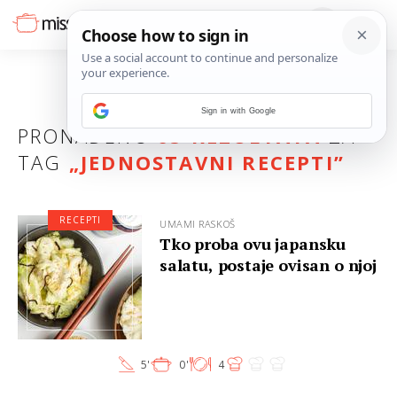
Sign in with Google
PRONAĐENO
65 REZULTATA
ZA
TAG
„
JEDNOSTAVNI RECEPTI
”
RECEPTI
UMAMI RASKOŠ
Tko proba ovu japansku
salatu, postaje ovisan o njoj
5'
0'
4