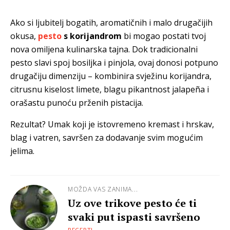
Ako si ljubitelj bogatih, aromatičnih i malo drugačijih
okusa,
pesto
s korijandrom
bi mogao postati tvoj
nova omiljena kulinarska tajna. Dok tradicionalni
pesto slavi spoj bosiljka i pinjola, ovaj donosi potpuno
drugačiju dimenziju – kombinira svježinu korijandra,
citrusnu kiselost limete, blagu pikantnost jalapeña i
orašastu punoću prženih pistacija.
Rezultat? Umak koji je istovremeno kremast i hrskav,
blag i vatren, savršen za dodavanje svim mogućim
jelima.
MOŽDA VAS ZANIMA...
Uz ove trikove pesto će ti
svaki put ispasti savršeno