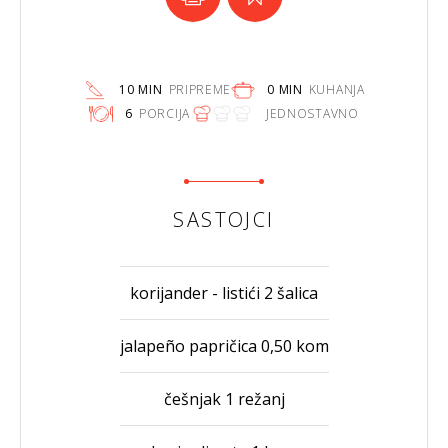
10 MIN
PRIPREME
0 MIN
KUHANJA
6
PORCIJA
JEDNOSTAVNO
SASTOJCI
korijander - listići 2 šalica
jalapeño papričica 0,50 kom
češnjak 1 režanj