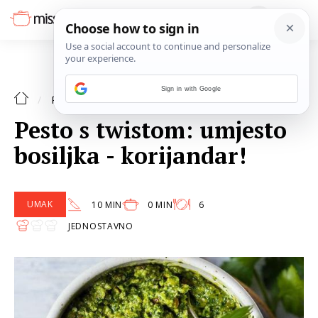
Sign in with Google
UMAK
RECEPTI
Pesto s twistom: umjesto
bosiljka - korijandar!
UMAK
10 MIN
0 MIN
6
JEDNOSTAVNO