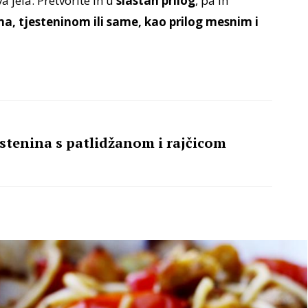
a jela. Pretvorite ih u
slastan prilog
, pa ih
ma, tjesteninom ili same, kao prilog mesnim i
estenina s patlidžanom i rajčicom