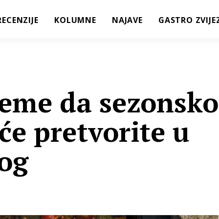
RECENZIJE
KOLUMNE
NAJAVE
GASTRO ZVIJE
ijeme da sezonsko
će pretvorite u
log