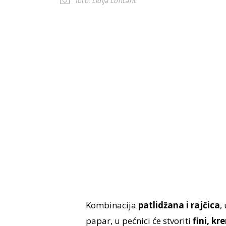
foto: Lidija Lončarić
Kombinacija
patlidžana i rajčica
,
papar, u pećnici će stvoriti
fini, k