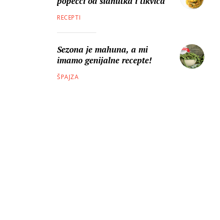
popečci od slanutka i tikvica
RECEPTI
Sezona je mahuna, a mi
imamo genijalne recepte!
ŠPAJZA