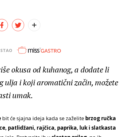
OSTAO
iše okusa od kuhanog, a dodate li
ulja i koji aromatični začin, možete
masti umak.
e
bit će sjajna ideja kada se zaželite
brzog ručka
ce, patlidžani, rajčica, paprika, luk
i slatkasta