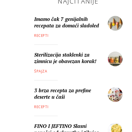
NAJČITANIJE
Imamo čak 7 genijalnih
recepata za domaći sladoled
RECEPTI
Sterilizacija staklenki za
zimnicu je obavezan korak!
ŠPAJZA
3 brza recepta za prefine
deserte u čaši
RECEPTI
FINO I JEFTINO Slasni