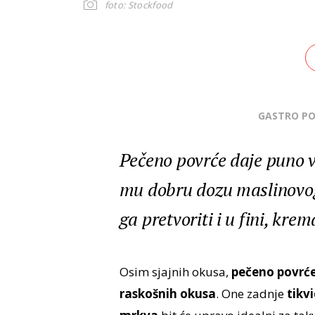
foto: Stockfood
GASTRO P
Pečeno povrće daje puno v
mu dobru dozu maslinovog 
ga pretvoriti i u fini, kre
Osim sjajnih okusa,
pečeno povrć
raskošnih okusa
. One zadnje
tikvi