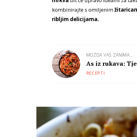
mrkva
bit će upravo idealni za takv
kombinirajte s omiljenim
žitarica
ribljim delicijama.
MOŽDA VAS ZANIMA...
As iz rukava: Tj
RECEPTI