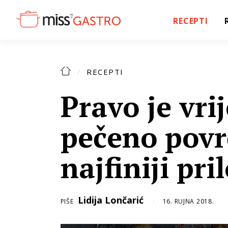
RECEPTI
RECEPTI
Pravo je vr
pečeno povr
najfiniji pri
Lidija Lončarić
PIŠE
16. RUJNA 2018.