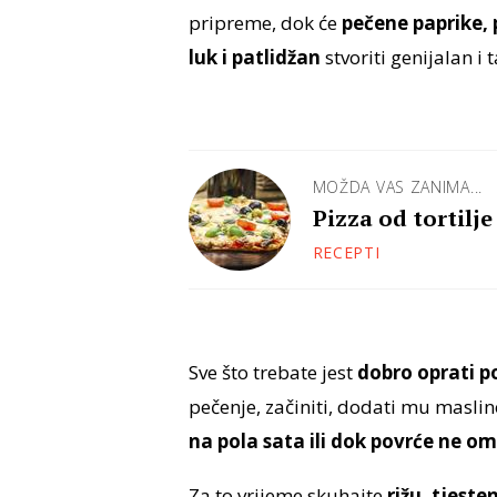
pripreme, dok će
pečene paprike, 
luk i patlidžan
stvoriti genijalan i
MOŽDA VAS ZANIMA...
Pizza od tortilj
RECEPTI
Sve što trebate jest
dobro oprati p
pečenje, začiniti, dodati mu maslin
na pola sata ili dok povrće ne o
Za to vrijeme skuhajte
rižu, tjesten