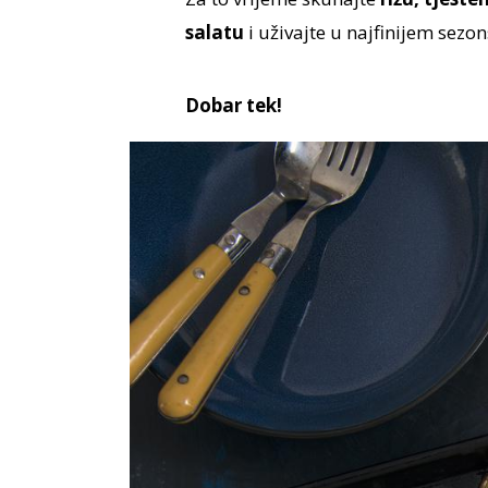
salatu
i uživajte u najfinijem sezo
Dobar tek!