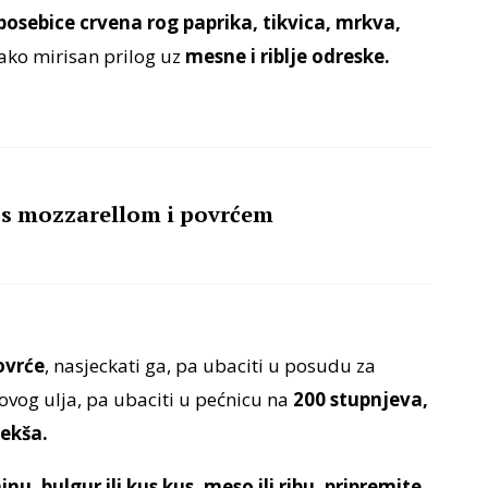
posebice crvena rog paprika, tikvica, mrkva,
 tako mirisan prilog uz
mesne i riblje odreske.
e s mozzarellom i povrćem
ovrće
, nasjeckati ga, pa ubaciti u posudu za
ovog ulja, pa ubaciti u pećnicu na
200 stupnjeva,
mekša.
inu, bulgur ili kus kus, meso ili ribu, pripremite