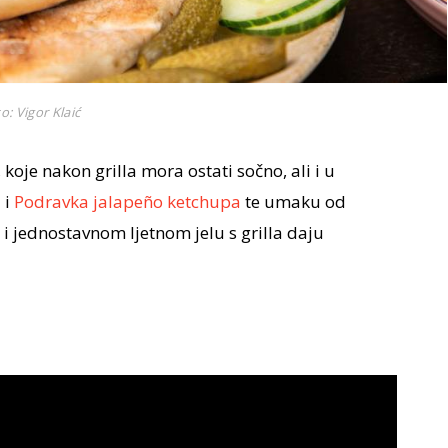
o: Vigor Klaić
oje nakon grilla mora ostati sočno, ali i u
 i
Podravka jalapeño ketchupa
te umaku od
i jednostavnom ljetnom jelu s grilla daju