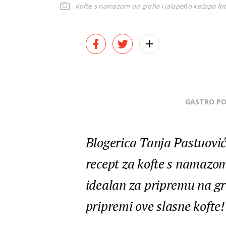
Kofte s namazom od graha i jalapeño kečapa
fot
GASTRO P
Blogerica Tanja Pastuović 
recept za kofte s namazom
idealan za pripremu na gril
pripremi ove slasne kofte!