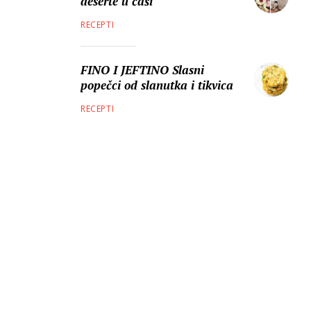
deserte u čaši
RECEPTI
FINO I JEFTINO Slasni
popečci od slanutka i tikvica
RECEPTI