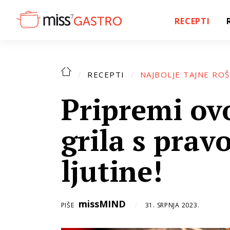
RECEPTI
RECEPTI
NAJBOLJE TAJNE ROŠ
Pripremi ovo
grila s pra
ljutine!
missMIND
PIŠE
31. SRPNJA 2023.