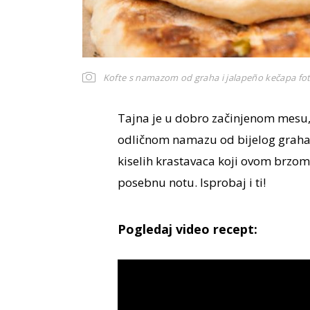
Kofte s namazom od graha i jalapeño kečapa
fot
Tajna je u dobro začinjenom mesu, k
odličnom namazu od bijelog graha
kiselih krastavaca koji ovom brzom 
posebnu notu. Isprobaj i ti!
Pogledaj video recept: