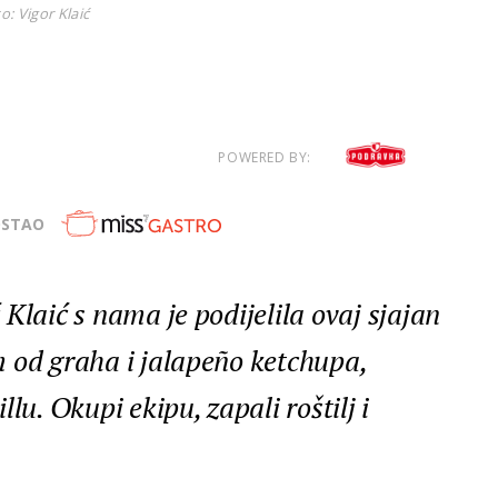
o: Vigor Klaić
POWERED BY:
OSTAO
Klaić s nama je podijelila ovaj sjajan
 od graha i jalapeño ketchupa,
lu. Okupi ekipu, zapali roštilj i