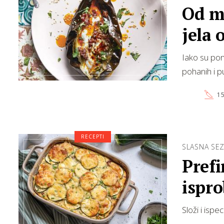
Od m
jela 
Iako su pon
pohanih i p
15
RECEPTI
SLASNA SE
Prefi
ispro
Složi i ispec