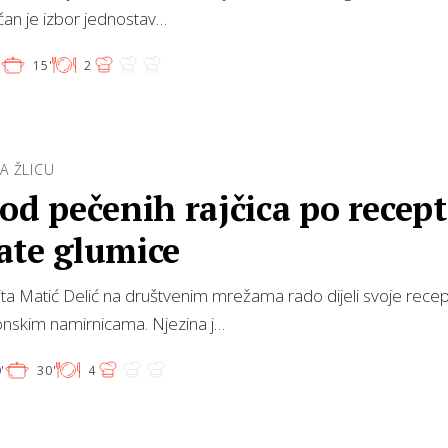
čan je izbor jednostav…
'
15'
2
NA ŽLICU
od pečenih rajčica po recep
ate glumice
ta Matić Delić na društvenim mrežama rado dijeli svoje recep
onskim namirnicama. Njezina j…
'
30'
4