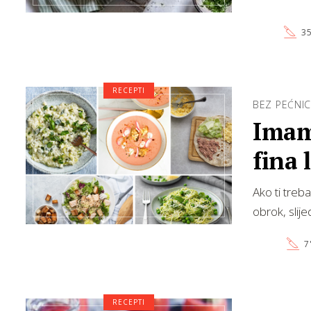
35
RECEPTI
BEZ PEĆNI
Imamo
fina 
Ako ti treb
obrok, slije
7
RECEPTI