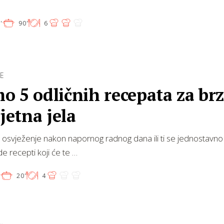
'
90'
6
CE
 5 odličnih recepata za brz
ljetna jela
a osvježenje nakon napornog radnog dana ili ti se jednostavno 
de recepti koji će te …
'
20'
4