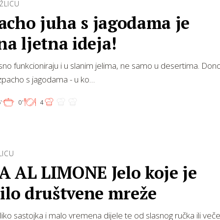
ŽLICU
acho juha s jagodama je
na ljetna ideja!
sno funkcioniraju i u slanim jelima, ne samo u desertima. Don
azpacho s jagodama - u ko…
'
0'
4
LICU
A AL LIMONE Jelo koje je
ilo društvene mreže
ko sastojka i malo vremena dijele te od slasnog ručka ili veče