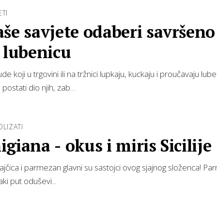
ETI
še savjete odaberi savršeno
 lubenicu
de koji u trgovini ili na tržnici lupkaju, kuckaju i proučavaju lub
 postati dio njih, zab…
OLIZATI
giana - okus i miris Sicilije
rajčica i parmezan glavni su sastojci ovog sjajnog složenca! Par
aki put oduševi...