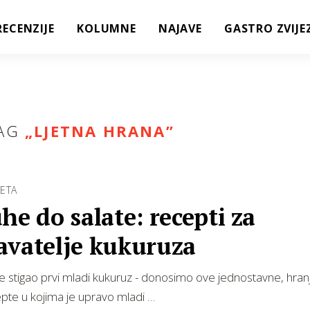
RECENZIJE
KOLUMNE
NAJAVE
GASTRO ZVIJE
AG
„
LJETNA HRANA
”
ETA
he do salate: recepti za
avatelje kukuruza
je stigao prvi mladi kukuruz - donosimo ove jednostavne, hranj
pte u kojima je upravo mladi …