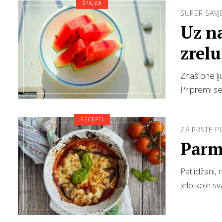
ŠPAJZA
SUPER SAVJ
Uz na
zrelu
Znaš one lju
Pripremi se
RECEPTI
ZA PRSTE P
Parmi
Patlidžani, 
jelo koje sv