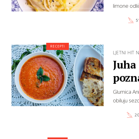
limone odli
5
RECEPTI
LJETNI HIT 
Juha 
pozn
Glumica Ani
obiluju sez
20