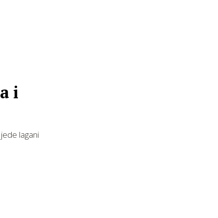
a i
jede lagani