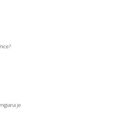
enice?
migiana je