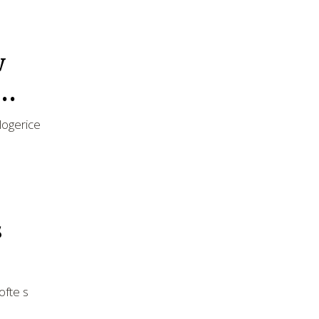
w
logerice
s
ofte s