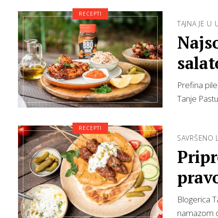
RECEPTI
TAJNA JE U
Najso
salat
party
Prefina pil
Tanje Pastu
RECEPTI
SAVRŠENO 
Pripr
prav
Blogerica Ta
namazom od