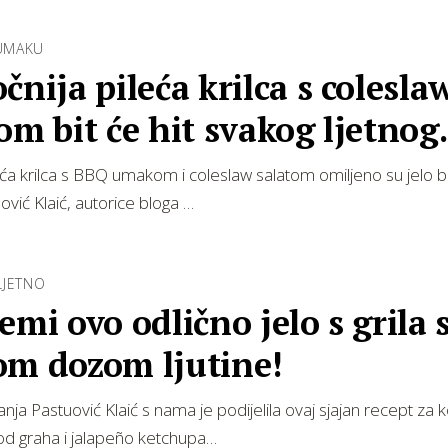
 UMAKU
čnija pileća krilca s colesla
om bit će hit svakog ljetnog
ja
eća krilca s BBQ umakom i coleslaw salatom omiljeno su jelo b
ović Klaić, autorice bloga …
LJETNO
emi ovo odlično jelo s grila 
om dozom ljutine!
nja Pastuović Klaić s nama je podijelila ovaj sjajan recept za k
 graha i jalapeño ketchupa…