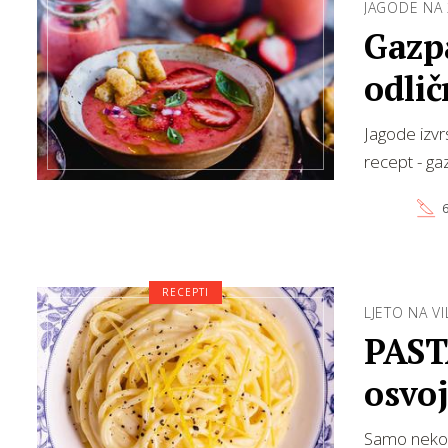
JAGODE NA 
Gazp
odlič
Jagode izvr
recept - g
6
RECEPTI
LJETO NA VI
PAST
osvoj
Samo nekoli