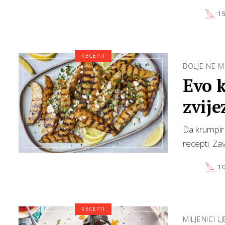
15
RECEPTI
BOLJE NE M
Evo 
zvije
Da krumpir 
recepti. Za
10
RECEPTI
MILJENICI L