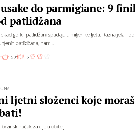
usake do parmigiane: 9 fini
od patlidžana
ekad gorki, patlidžani spadaju u miljenike ljeta. Razna jela - 
unjenih patlidžana, nam…
'
50'
6
ZONA
ni ljetni složenci koje moraš
bati!
i brzinski ručak za cijelu obitelj!