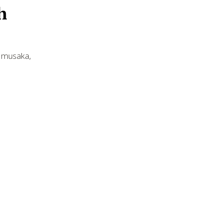
h
od musaka,