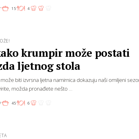
'
15'
4
OŽE!
kako krumpir može postati
zda ljetnog stola
može biti izvrsna ljetna namirnica dokazuju naši omiljeni sezo
virite, možda pronađete nešto …
'
45'
6
JETA