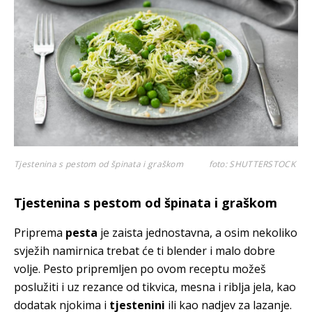
Tjestenina s pestom od špinata i graškom
foto: SHUTTERSTOCK
Tjestenina s pestom od špinata i graškom
Priprema
pesta
je zaista jednostavna, a osim nekoliko
svježih namirnica trebat će ti blender i malo dobre
volje. Pesto pripremljen po ovom receptu možeš
poslužiti i uz rezance od tikvica, mesna i riblja jela, kao
dodatak njokima i
tjestenini
ili kao nadjev za lazanje.