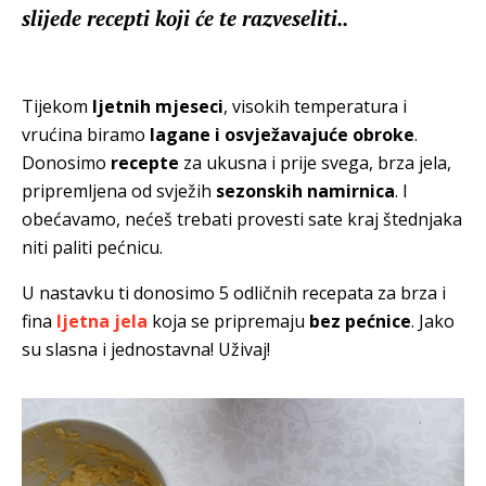
slijede recepti koji će te razveseliti..
Tijekom
ljetnih mjeseci
, visokih temperatura i
vrućina biramo
lagane i osvježavajuće obroke
.
Donosimo
recepte
za ukusna i prije svega, brza jela,
pripremljena od svježih
sezonskih namirnica
. I
obećavamo, nećeš trebati provesti sate kraj štednjaka
niti paliti pećnicu.
U nastavku ti donosimo 5 odličnih recepata za brza i
fina
ljetna jela
koja se pripremaju
bez pećnice
. Jako
su slasna i jednostavna! Uživaj!