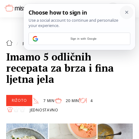
Sign in with Google
TJESTENINA
RECEPTI
Imamo 5 odličnih
recepata za brza i fina
ljetna jela
RIŽOTO
7 MIN
20 MIN
4
JEDNOSTAVNO