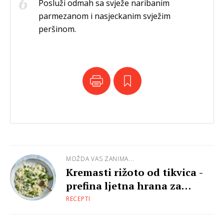
Posluži odmah sa svježe naribanim
parmezanom i nasjeckanim svježim
peršinom.
MOŽDA VAS ZANIMA...
Kremasti rižoto od tikvica -
prefina ljetna hrana za
utjehu
RECEPTI