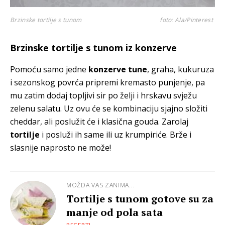
Brzinske tortilje s tunom
foto: Ala/Pinterest
Brzinske tortilje s tunom iz konzerve
Pomoću samo jedne
konzerve tune
, graha, kukuruza
i sezonskog povrća pripremi kremasto punjenje, pa
mu zatim dodaj topljivi sir po želji i hrskavu svježu
zelenu salatu. Uz ovu će se kombinaciju sjajno složiti
cheddar, ali poslužit će i klasična gouda. Zarolaj
tortilje
i posluži ih same ili uz krumpiriće. Brže i
slasnije naprosto ne može!
MOŽDA VAS ZANIMA...
Tortilje s tunom gotove su za
manje od pola sata