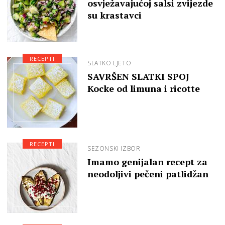
osvježavajućoj salsi zvijezde
su krastavci
RECEPTI
SLATKO LJETO
SAVRŠEN SLATKI SPOJ
Kocke od limuna i ricotte
RECEPTI
SEZONSKI IZBOR
Imamo genijalan recept za
neodoljivi pečeni patlidžan