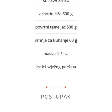
sol 0,25 žličica
arborio riža 300 g
povrtni temeljac 600 g
vrhnje za kuhanje 60 g
maslac 2 žlica
listići svježeg peršina
POSTUPAK