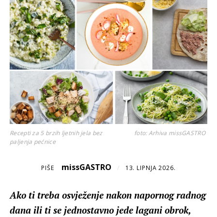
Recepti za 5 brzih ljetnih jela bez
foto: Arhiva missGASTRO
paljenja pećnice
missGASTRO
PIŠE
/
13. LIPNJA 2026.
Ako ti treba osvježenje nakon napornog radnog
dana ili ti se jednostavno jede lagani obrok,