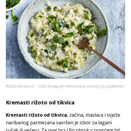
Rižoto od tikvica
foto: Instagram @monsieur_cuisine_by_zaubermix
Kremasti rižoto od tikvica
Kremasti rižoto od tikvica
, začina, maslaca i svježe
naribanog parmezana savršen je izbor za lagani
ručak ili večeru. Za ovaj brz i fin obrok s povrćem bit