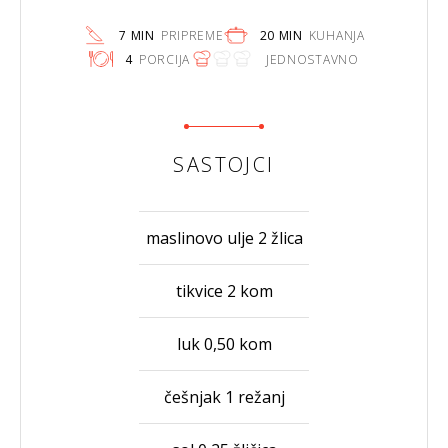
7 MIN
PRIPREME
20 MIN
KUHANJA
4
PORCIJA
JEDNOSTAVNO
SASTOJCI
maslinovo ulje 2 žlica
tikvice 2 kom
luk 0,50 kom
češnjak 1 režanj