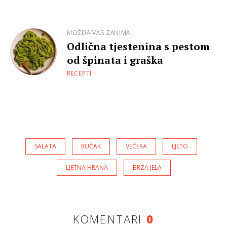
MOŽDA VAS ZANIMA...
Odlična tjestenina s pestom
od špinata i graška
RECEPTI
SALATA
RUČAK
VEČERA
LJETO
LJETNA HRANA
BRZA JELA
KOMENTARI
0