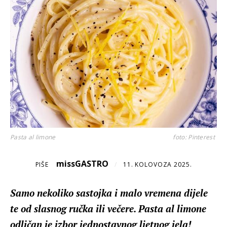
Pasta al limone
foto: Pinterest
missGASTRO
PIŠE
/
11. KOLOVOZA 2025.
Samo nekoliko sastojka i malo vremena dijele
te od slasnog ručka ili večere. Pasta al limone
odličan je izbor jednostavnog ljetnog jela!