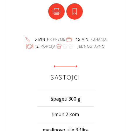
5 MIN
PRIPREME
15 MIN
KUHANJA
2
PORCIJA
JEDNOSTAVNO
SASTOJCI
špageti 300 g
limun 2 kom
maslinovo ulje 3 žlica