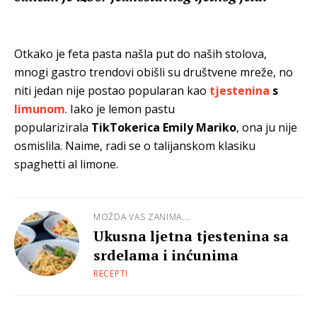
Otkako je feta pasta
našla put do naših stolova,
mnogi gastro trendovi obišli su društvene mreže, no
niti jedan nije postao popularan kao
tjestenina
s
limunom
. Iako je lemon pastu
popularizirala
TikTokerica Emily Mariko
, ona ju nije
osmislila. Naime, radi se o talijanskom klasiku
spaghetti al limone.
MOŽDA VAS ZANIMA...
Ukusna ljetna tjestenina sa
srdelama i inćunima
RECEPTI