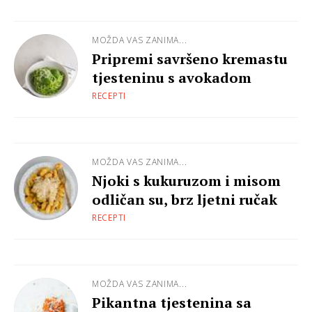
MOŽDA VAS ZANIMA...
Pripremi savršeno kremastu
tjesteninu s avokadom
RECEPTI
MOŽDA VAS ZANIMA...
Njoki s kukuruzom i misom
odličan su, brz ljetni ručak
RECEPTI
MOŽDA VAS ZANIMA...
Pikantna tjestenina sa