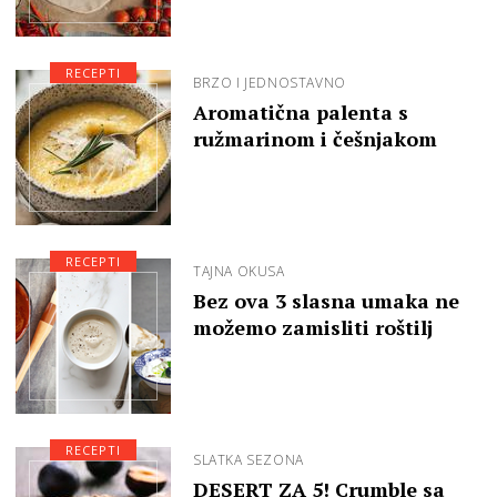
RECEPTI
BRZO I JEDNOSTAVNO
Aromatična palenta s
ružmarinom i češnjakom
RECEPTI
TAJNA OKUSA
Bez ova 3 slasna umaka ne
možemo zamisliti roštilj
RECEPTI
SLATKA SEZONA
DESERT ZA 5! Crumble sa