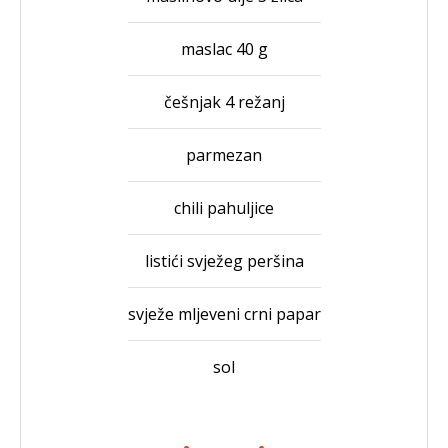
maslac 40 g
češnjak 4 režanj
parmezan
chili pahuljice
listići svježeg peršina
svježe mljeveni crni papar
sol