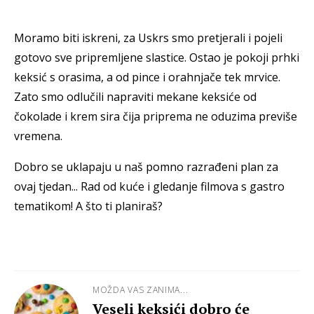
Moramo biti iskreni, za Uskrs smo pretjerali i pojeli
gotovo sve pripremljene slastice. Ostao je pokoji prhki
keksić s orasima, a od pince i orahnjače tek mrvice.
Zato smo odlučili napraviti mekane keksiće od
čokolade i krem sira čija priprema ne oduzima previše
vremena.
Dobro se uklapaju u naš pomno razrađeni plan za
ovaj tjedan... Rad od kuće i gledanje filmova s gastro
tematikom! A što ti planiraš?
MOŽDA VAS ZANIMA...
Veseli keksići dobro će