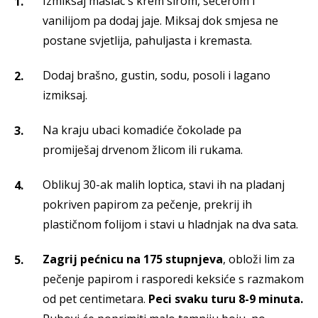
Izmiksaj maslac s krem sirom, šećerom i
vanilijom pa dodaj jaje. Miksaj dok smjesa ne
postane svjetlija, pahuljasta i kremasta.
Dodaj brašno, gustin, sodu, posoli i lagano
izmiksaj.
Na kraju ubaci komadiće čokolade pa
promiješaj drvenom žlicom ili rukama.
Oblikuj 30-ak malih loptica, stavi ih na pladanj
pokriven papirom za pečenje, prekrij ih
plastičnom folijom i stavi u hladnjak na dva sata.
Zagrij pećnicu na 175 stupnjeva
,
obloži lim za
pečenje papirom i rasporedi keksiće s razmakom
od pet centimetara.
Peci svaku turu 8-9 minuta.