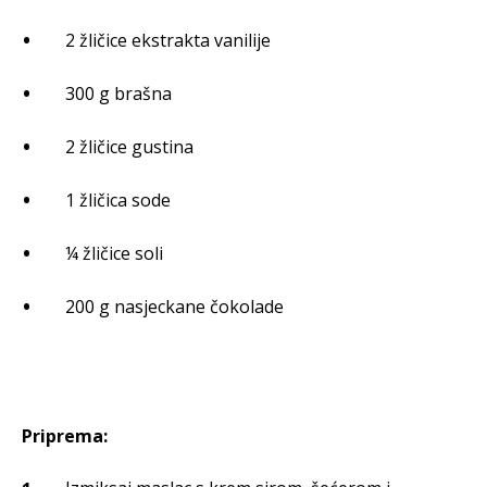
2 žličice ekstrakta vanilije
300 g brašna
2 žličice gustina
1 žličica sode
¼ žličice soli
200 g nasjeckane čokolade
Priprema: