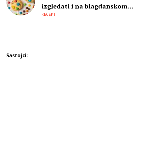
izgledati i na blagdanskom
stolu
RECEPTI
Sastojci: