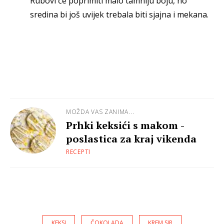
Rubovi će poprimiti malo tamniju boju, no
sredina bi još uvijek trebala biti sjajna i mekana.
MOŽDA VAS ZANIMA...
Prhki keksići s makom -
poslastica za kraj vikenda
RECEPTI
KEKSI
ČOKOLADA
KREM SIR