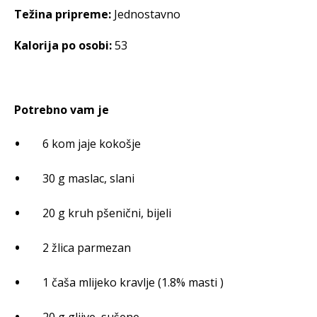
Težina pripreme:
Jednostavno
Kalorija po osobi:
53
Potrebno vam je
6 kom jaje kokošje
30 g maslac, slani
20 g kruh pšenični, bijeli
2 žlica parmezan
1 čaša mlijeko kravlje (1.8% masti )