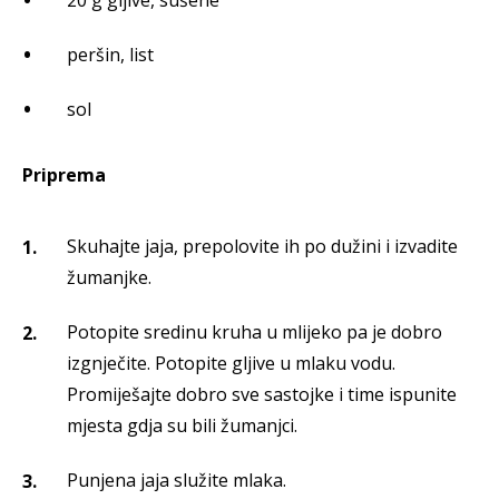
20 g gljive, sušene
peršin, list
sol
Priprema
Skuhajte jaja, prepolovite ih po dužini i izvadite
žumanjke.
Potopite sredinu kruha u mlijeko pa je dobro
izgnječite. Potopite gljive u mlaku vodu.
Promiješajte dobro sve sastojke i time ispunite
mjesta gdja su bili žumanjci.
Punjena jaja služite mlaka.