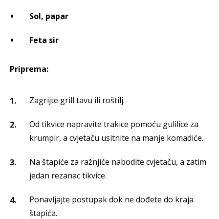
Sol, papar
Feta sir
Priprema:
Zagrijte grill tavu ili roštilj.
Od tikvice napravite trakice pomoću gulilice za
krumpir, a cvjetaču usitnite na manje komadiće.
Na štapiće za ražnjiće nabodite cvjetaču, a zatim
jedan rezanac tikvice.
Ponavljajte postupak dok ne dođete do kraja
štapića.