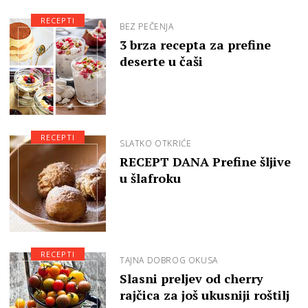
RECEPTI
BEZ PEČENJA
3 brza recepta za prefine
deserte u čaši
RECEPTI
SLATKO OTKRIĆE
RECEPT DANA Prefine šljive
u šlafroku
RECEPTI
TAJNA DOBROG OKUSA
Slasni preljev od cherry
rajčica za još ukusniji roštilj