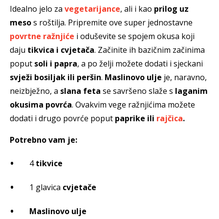
Idealno jelo za
vegetarijance
, ali i kao
prilog uz
meso
s roštilja. Pripremite ove super jednostavne
povrtne ražnjiće
i oduševite se spojem okusa koji
daju
tikvica i cvjetača
. Začinite ih bazičnim začinima
poput
soli i papra
, a po želji možete dodati i sjeckani
svježi bosiljak ili peršin
.
Maslinovo ulje
je, naravno,
neizbježno, a
slana feta
se savršeno slaže s
laganim
okusima povrća
. Ovakvim vege ražnjićima možete
dodati i drugo povrće poput
paprike ili
rajčica
.
Potrebno vam je:
4
tikvice
1 glavica
cvjetače
Maslinovo ulje