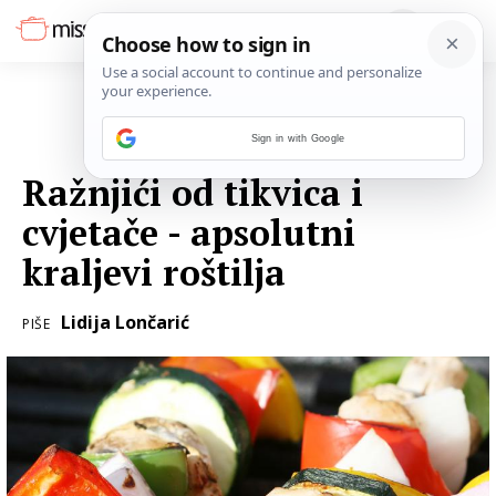
Sign in with Google
29. OŽUJKA 2017.
Ražnjići od tikvica i
cvjetače - apsolutni
kraljevi roštilja
Lidija Lončarić
PIŠE