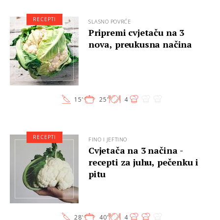
RECEPTI
SLASNO POVRĆE
Pripremi cvjetaču na 3
nova, preukusna načina
15'
25'
4
RECEPTI
FINO I JEFTINO
Cvjetača na 3 načina -
recepti za juhu, pečenku i
pitu
28'
40'
4