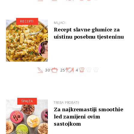
RECEPTI
MLJAC!
Recept slavne glumice za
uistinu posebnu tjesteninu
30'
25'
4
ŠPAJZA
TREBA PROBATI!
Za najkremastiji smoothie
led zamijeni ovim
sastojkom