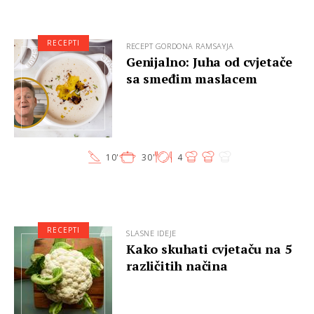
RECEPTI
RECEPT GORDONA RAMSAYJA
Genijalno: Juha od cvjetače
sa smeđim maslacem
10'
30'
4
RECEPTI
SLASNE IDEJE
Kako skuhati cvjetaču na 5
različitih načina