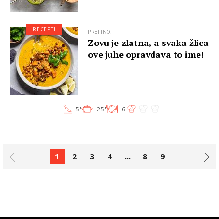
RECEPTI
PREFINO!
Zovu je zlatna, a svaka žlica
ove juhe opravdava to ime!
5'
25'
6
1
2
3
4
...
8
9