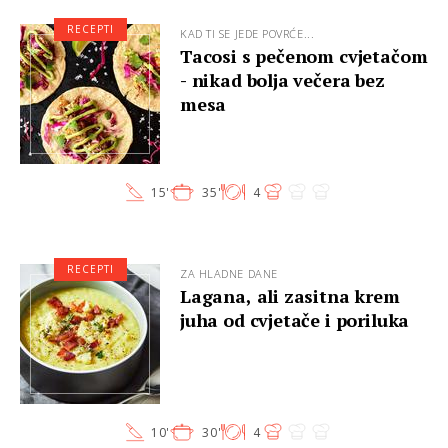
RECEPTI
KAD TI SE JEDE POVRĆE...
Tacosi s pečenom cvjetačom
- nikad bolja večera bez
mesa
15'
35'
4
RECEPTI
ZA HLADNE DANE
Lagana, ali zasitna krem
juha od cvjetače i poriluka
10'
30'
4