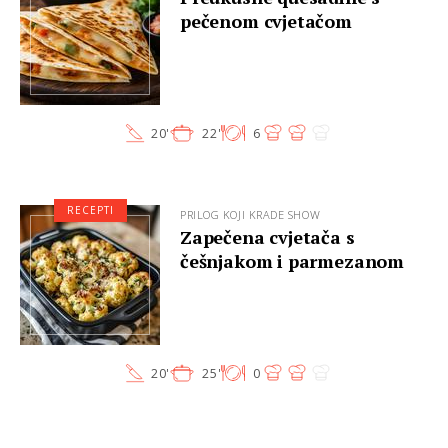
pečenom cvjetačom
20'
22'
6
RECEPTI
PRILOG KOJI KRADE SHOW
Zapečena cvjetača s
češnjakom i parmezanom
20'
25'
0