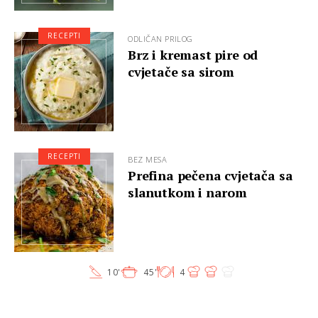
RECEPTI
ODLIČAN PRILOG
Brz i kremast pire od
cvjetače sa sirom
RECEPTI
BEZ MESA
Prefina pečena cvjetača sa
slanutkom i narom
10'
45'
4