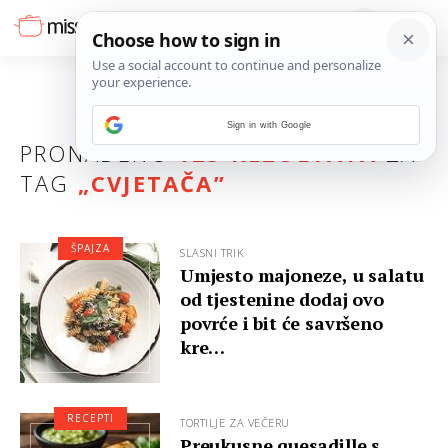
Sign in with Google
PRONAĐENO
125 REZULTATA
ZA
TAG
„
CVJETAČA
”
ŠPAJZA
SLASNI TRIK
Umjesto majoneze, u salatu
od tjestenine dodaj ovo
povrće i bit će savršeno
kre…
RECEPTI
TORTILJE ZA VEČERU
Preukusne quesadille s