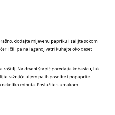
rašno, dodajte mljevenu papriku i zalijte sokom
ećer i čili pa na laganoj vatri kuhajte oko deset
te roštilj. Na drveni štapić poredajte kobasicu, luk,
ijte ražnjiće uljem pa ih posolite i popaprite.
ih nekoliko minuta. Poslužite s umakom.