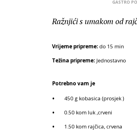
GASTRO P
Ražnjići s umakom od rajč
Vrijeme pripreme:
do 15 min
Težina pripreme:
Jednostavno
Potrebno vam je
450 g kobasica (prosjek )
0.50 kom luk ,crveni
1.50 kom rajčica, crvena