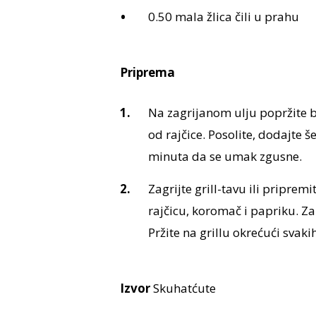
0.50 mala žlica čili u prahu
Priprema
Na zagrijanom ulju popržite b
od rajčice. Posolite, dodajte š
minuta da se umak zgusne.
Zagrijte grill-tavu ili pripremi
rajčicu, koromač i papriku. Zal
Pržite na grillu okrećući svak
Izvor
Skuhatćute