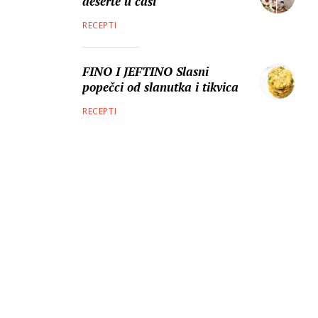
deserte u čaši
RECEPTI
FINO I JEFTINO Slasni
popečci od slanutka i tikvica
RECEPTI