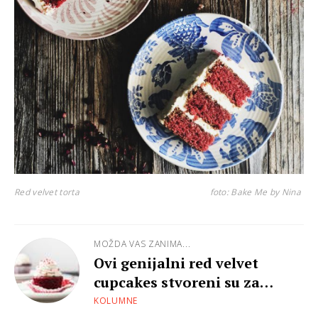
Red velvet torta
foto: Bake Me by Nina
MOŽDA VAS ZANIMA...
Ovi genijalni red velvet
cupcakes stvoreni su za
Valentinovo
KOLUMNE