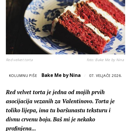
Red velvet torta
foto: Bake Me by Nina
Bake Me by Nina
KOLUMNU PIŠE
/
07. VELJAČE 2026.
Red velvet torta je jedna od mojih prvih
asocijacija vezanih za Valentinovo. Torta je
toliko lijepa, ima tu baršunastu teksturu i
divnu crvenu boju. Baš mi je nekako
profinjena...