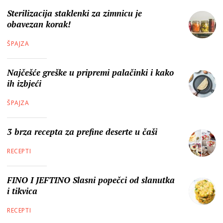
Sterilizacija staklenki za zimnicu je
obavezan korak!
ŠPAJZA
Najčešće greške u pripremi palačinki i kako
ih izbjeći
ŠPAJZA
3 brza recepta za prefine deserte u čaši
RECEPTI
FINO I JEFTINO Slasni popečci od slanutka
i tikvica
RECEPTI