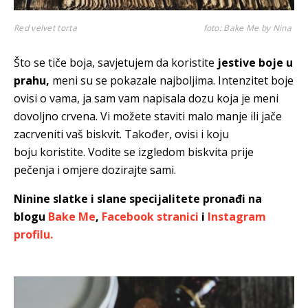
Red velvet torta
foto: Bake Me by Nina
Što se tiče boja, savjetujem da koristite
jestive boje u
prahu,
meni su se pokazale najboljima. Intenzitet boje
ovisi o vama, ja sam vam napisala dozu koja je meni
dovoljno crvena. Vi možete staviti malo manje ili jače
zacrveniti vaš biskvit. Također, ovisi i koju
boju koristite. Vodite se izgledom biskvita prije
pečenja i omjere dozirajte sami.
Ninine slatke i slane specijalitete pronađi na
blogu
Bake Me
,
Facebook stranici
i
Instagram
profilu.