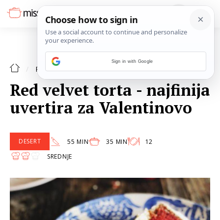
Sign in with Google
DESERT
RECEPTI
Red velvet torta - najfinija
uvertira za Valentinovo
DESERT
55 MIN
35 MIN
12
SREDNJE