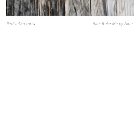
Red velvet torta
foto: Bake Me by Nina