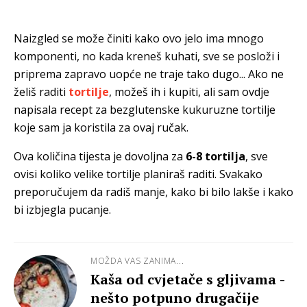
Naizgled se može činiti kako ovo jelo ima mnogo
komponenti, no kada kreneš kuhati, sve se posloži i
priprema zapravo uopće ne traje tako dugo... Ako ne
želiš raditi
tortilje
, možeš ih i kupiti, ali sam ovdje
napisala recept za bezglutenske kukuruzne tortilje
koje sam ja koristila za ovaj ručak.
Ova količina tijesta je dovoljna za
6-8 tortilja
, sve
ovisi koliko velike tortilje planiraš raditi. Svakako
preporučujem da radiš manje, kako bi bilo lakše i kako
bi izbjegla pucanje.
MOŽDA VAS ZANIMA...
Kaša od cvjetače s gljivama -
nešto potpuno drugačije