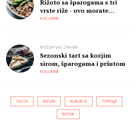
Rižoto sa šparogama s tri
vrste riže - ovo morate
isprobati!
KOLUMNE
MOŽDA VAS ZANIMA...
Sezonski tart sa kozjim
sirom, šparogama i pršutom
KOLUMNE
TACOS
INĆUNI
KUKURUZ
TORTILJE
RUČAK