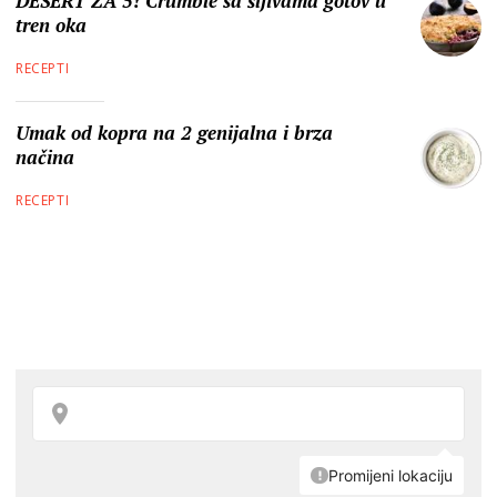
DESERT ZA 5! Crumble sa šljivama gotov u
tren oka
RECEPTI
Umak od kopra na 2 genijalna i brza
načina
RECEPTI