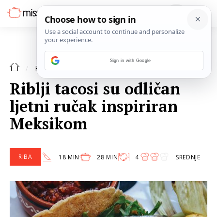
Sign in with Google
RIBA
RECEPTI
Riblji tacosi su odličan
ljetni ručak inspiriran
Meksikom
RIBA
18 MIN
28 MIN
4
SREDNJE