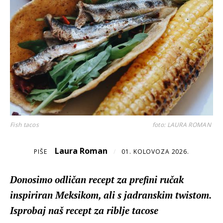
Fish tacos
foto: LAURA ROMAN
Laura Roman
PIŠE
/
01. KOLOVOZA 2026.
Donosimo odličan recept za prefini ručak
inspiriran Meksikom, ali s jadranskim twistom.
Isprobaj naš recept za riblje tacose