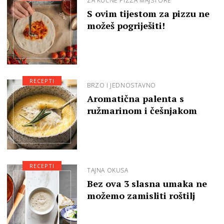
ZA KUĆNE PIZZA MAJSTORE
S ovim tijestom za pizzu ne
možeš pogriješiti!
RECEPTI
BRZO I JEDNOSTAVNO
Aromatična palenta s
ružmarinom i češnjakom
RECEPTI
TAJNA OKUSA
Bez ova 3 slasna umaka ne
možemo zamisliti roštilj