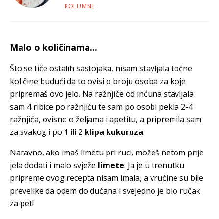
KOLUMNE
Malo o količinama...
Što se tiče ostalih sastojaka, nisam stavljala točne
količine budući da to ovisi o broju osoba za koje
pripremaš ovo jelo. Na ražnjiće od inćuna stavljala
sam 4
ribice po ražnjiću te sam po osobi pekla 2-4
ražnjića, ovisno o željama i apetitu, a pripremila sam
za svakog i po 1 ili 2
klipa kukuruza
.
Naravno, ako imaš limetu pri ruci, možeš netom prije
jela dodati i malo svježe
limete
. Ja je u trenutku
pripreme ovog recepta nisam imala, a vrućine su bile
prevelike da odem do dućana i svejedno je bio ručak
za pet!