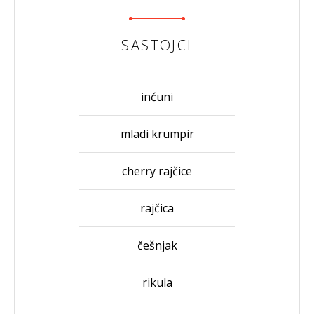
SASTOJCI
inćuni
mladi krumpir
cherry rajčice
rajčica
češnjak
rikula