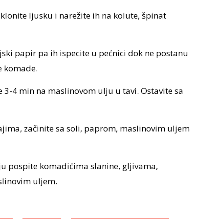
lonite ljusku i narežite ih na kolute, špinat
njski papir pa ih ispecite u pećnici dok ne postanu
je komade.
te 3-4 min na maslinovom ulju u tavi. Ostavite sa
jajima, začinite sa soli, paprom, maslinovim uljem
 ju pospite komadićima slanine, gljivama,
linovim uljem.