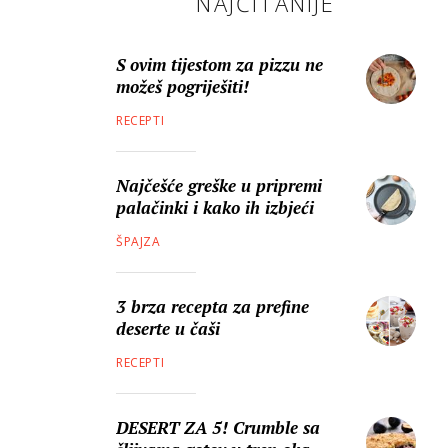
NAJČITANIJE
S ovim tijestom za pizzu ne
možeš pogriješiti!
RECEPTI
Najčešće greške u pripremi
palačinki i kako ih izbjeći
ŠPAJZA
3 brza recepta za prefine
deserte u čaši
RECEPTI
DESERT ZA 5! Crumble sa