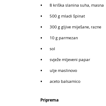
8 kriška slanina suha, masna
500 g mladi špinat
300 g gljive miješane, razne
10 g parmezan
sol
svježe mljeveni papar
ulje maslinovo
aceto balsamico
Priprema