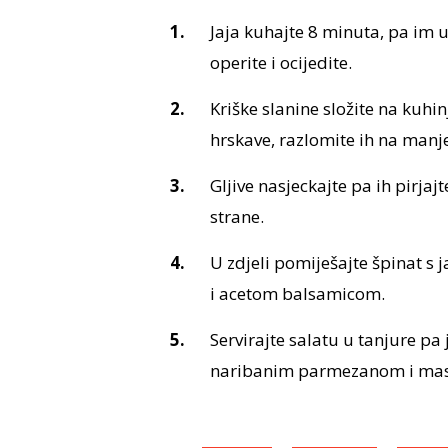
Jaja kuhajte 8 minuta, pa im uk
operite i ocijedite.
Kriške slanine složite na kuhi
hrskave, razlomite ih na man
Gljive nasjeckajte pa ih pirjaj
strane.
U zdjeli pomiješajte špinat s 
i acetom balsamicom.
Servirajte salatu u tanjure pa
naribanim parmezanom i mas