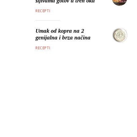
šljivama gotov u tren oka
RECEPTI
Umak od kopra na 2
genijalna i brza načina
RECEPTI