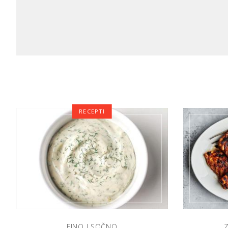
RECEPTI
FINO I SOČNO
Z