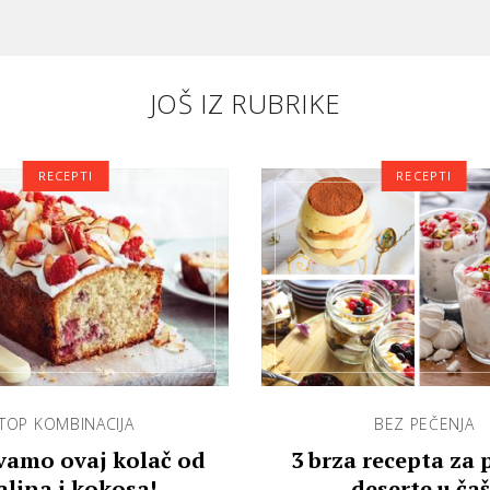
JOŠ IZ RUBRIKE
RECEPTI
RECEPTI
TOP KOMBINACIJA
BEZ PEČENJA
amo ovaj kolač od
3 brza recepta za 
lina i kokosa!
deserte u čaš