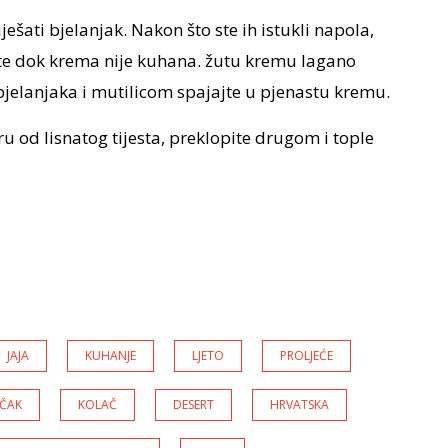
ešati bjelanjak. Nakon što ste ih istukli napola,
jte dok krema nije kuhana. žutu kremu lagano
 bjelanjaka i mutilicom spajajte u pjenastu kremu.
ru od lisnatog tijesta, preklopite drugom i tople
JAJA
KUHANJE
LJETO
PROLJEĆE
ČAK
KOLAČ
DESERT
HRVATSKA