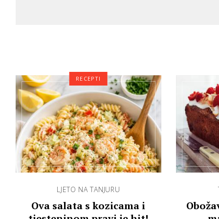
RECEPTI
LJETO NA TANJURU
Ova salata s kozicama i
Obožav
tjesteninom pravi je hit!
ma