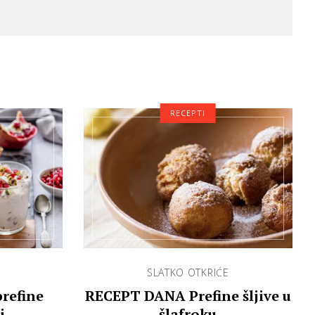
RECEPTI
SLATKO OTKRIĆE
prefine
RECEPT DANA Prefine šljive u
i
šlafroku