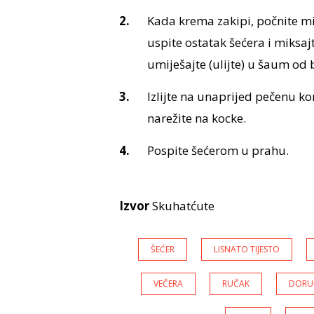
Kada krema zakipi, počnite mij
uspite ostatak šećera i miksa
umiješajte (ulijte) u šaum od
Izlijte na unaprijed pečenu ko
narežite na kocke.
Pospite šećerom u prahu.
Izvor
Skuhatćute
ŠEĆER
LISNATO TIJESTO
VEČERA
RUČAK
DORU