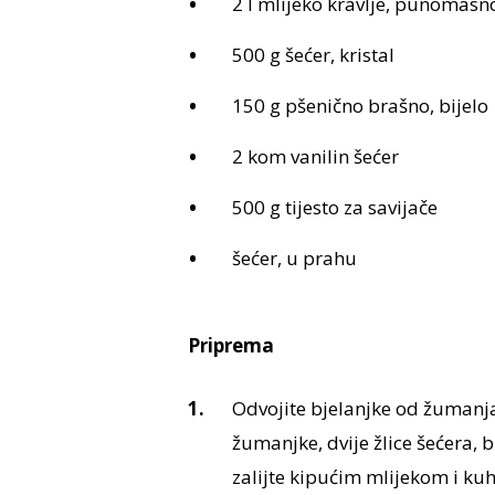
2 l mlijeko kravlje, punomasn
500 g šećer, kristal
150 g pšenično brašno, bijelo
2 kom vanilin šećer
500 g tijesto za savijače
šećer, u prahu
Priprema
Odvojite bjelanjke od žumanja
žumanjke, dvije žlice šećera,
zalijte kipućim mlijekom i kuh