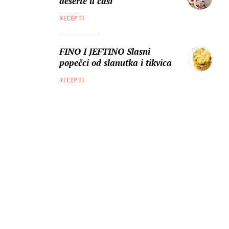
deserte u čaši
RECEPTI
FINO I JEFTINO Slasni
popečci od slanutka i tikvica
RECEPTI