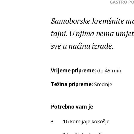
GASTRO P
Samoborske kremšnite manj
tajni. U njima nema umjet
sve u načinu izrade.
Vrijeme pripreme:
do 45 min
Težina pripreme:
Srednje
Potrebno vam je
16 kom jaje kokošje