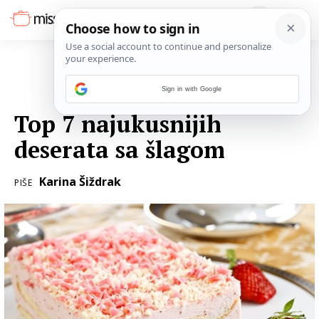
Sign in with Google
11. SRPNJA 2018.
Top 7 najukusnijih
deserata sa šlagom
Karina Šiždrak
PIŠE