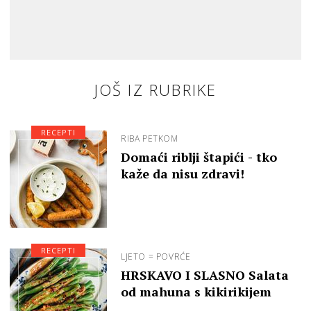
JOŠ IZ RUBRIKE
RECEPTI
RIBA PETKOM
Domaći riblji štapići - tko
kaže da nisu zdravi!
RECEPTI
LJETO = POVRĆE
HRSKAVO I SLASNO Salata
od mahuna s kikirikijem