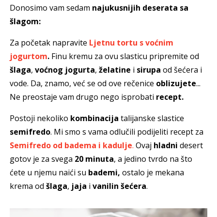
Donosimo vam sedam
najukusnijih deserata sa
šlagom:
Za početak napravite
Ljetnu tortu s voćnim
jogurtom
.
Finu kremu za ovu slasticu pripremite od
šlaga
,
voćnog jogurta
,
želatine
i
sirupa
od šećera i
vode. Da, znamo, već se od ove rečenice
oblizujete
...
Ne preostaje vam drugo nego isprobati
recept.
Postoji nekoliko
kombinacija
talijanske slastice
semifredo
. Mi smo s vama odlučili podijeliti recept za
Semifredo od badema i kadulje
.
Ovaj
hladni
desert
gotov je za svega
20 minuta
, a jedino tvrdo na što
ćete u njemu naići su
bademi,
ostalo je mekana
krema od
šlaga
,
jaja
i
vanilin šećera
.