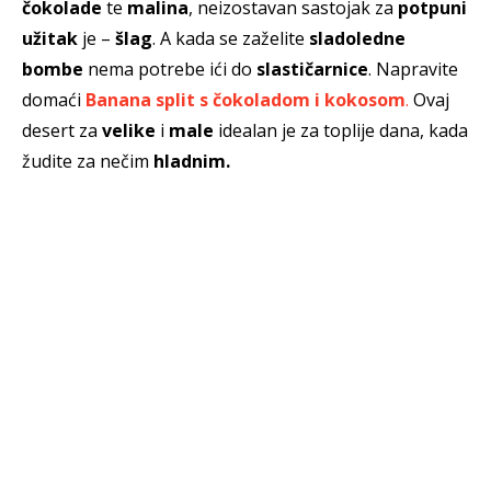
čokolade
te
malina
, neizostavan sastojak za
potpuni
užitak
je –
šlag
. A kada se zaželite
sladoledne
bombe
nema potrebe ići do
slastičarnice
. Napravite
domaći
Banana split s čokoladom i kokosom
.
Ovaj
desert za
velike
i
male
idealan je za toplije dana, kada
žudite za nečim
hladnim.