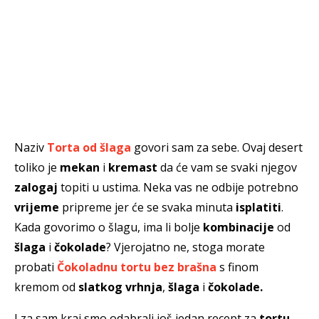
Naziv
Torta od šlaga
govori sam za sebe. Ovaj desert
toliko je
mekan
i
kremast
da će vam se svaki njegov
zalogaj
topiti u ustima. Neka vas ne odbije potrebno
vrijeme
pripreme jer će se svaka minuta
isplatiti
.
Kada govorimo o šlagu, ima li bolje
kombinacije
od
šlaga
i
čokolade
? Vjerojatno ne, stoga morate
probati
Čokoladnu tortu bez brašna
s finom
kremom od
slatkog vrhnja
,
šlaga
i
čokolade.
I za sam kraj smo odabrali još jedan recept za
tortu,