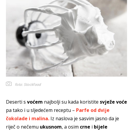
foto: Stockfood
Deserti s
voćem
najbolji su kada koristite
svježe voće
pa tako i u sljedećem receptu –
Parfe od dvije
čokolade i malina.
Iz naslova je sasvim jasno da je
riječ o nečemu
ukusnom
, a osim
crne
i
bijele