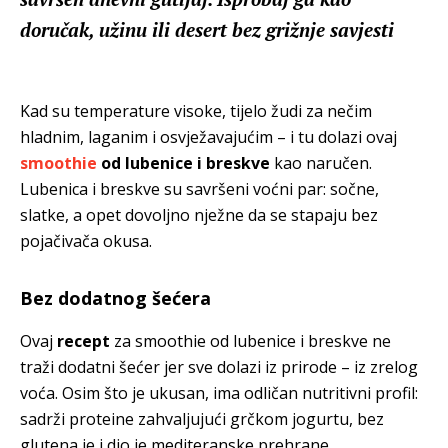
doručak, užinu ili desert bez grižnje savjesti
Kad su temperature visoke, tijelo žudi za nečim
hladnim, laganim i osvježavajućim – i tu dolazi ovaj
smoothie
od lubenice i breskve
kao naručen.
Lubenica i breskve su savršeni voćni par: sočne,
slatke, a opet dovoljno nježne da se stapaju bez
pojačivača okusa.
Bez dodatnog šećera
Ovaj
recept
za smoothie od lubenice i breskve ne
traži dodatni šećer jer sve dolazi iz prirode – iz zrelog
voća. Osim što je ukusan, ima odličan nutritivni profil:
sadrži proteine zahvaljujući grčkom jogurtu, bez
glutena je i dio je mediteranske prehrane.