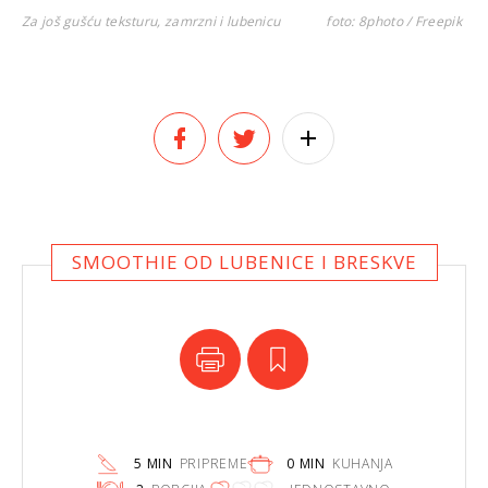
Za još gušću teksturu, zamrzni i lubenicu
foto: 8photo / Freepik
SMOOTHIE OD LUBENICE I BRESKVE
5 MIN
PRIPREME
0 MIN
KUHANJA