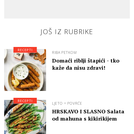
JOŠ IZ RUBRIKE
RECEPTI
RIBA PETKOM
Domaći riblji štapići - tko
kaže da nisu zdravi!
RECEPTI
LJETO = POVRĆE
HRSKAVO I SLASNO Salata
od mahuna s kikirikijem