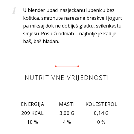
U blender ubaci nasjeckanu lubenicu bez
koštica, smrznute narezane breskve i jogurt
pa miksaj dok ne dobiješ glatku, svilenkastu
smjesu. Posluži odmah – najbolje je kad je
baš, baš hladan.
NUTRITIVNE VRIJEDNOSTI
ENERGIJA
MASTI
KOLESTEROL
209 KCAL
3,00 G
0,14 G
10 %
4 %
0 %