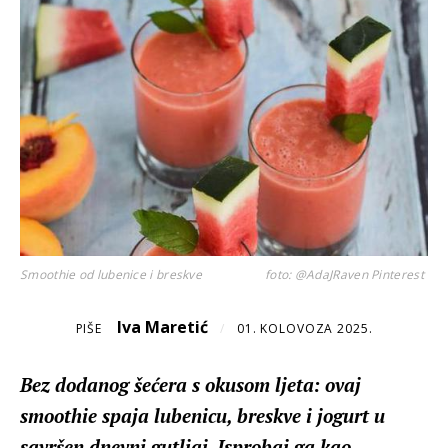
Smoothie od lubenice i breskve
foto: @AdaJRaven Pinterest
Iva Maretić
PIŠE
/
01. KOLOVOZA 2025.
Bez dodanog šećera s okusom ljeta: ovaj
smoothie spaja lubenicu, breskve i jogurt u
savršen dnevni gutljaj. Isprobaj ga kao