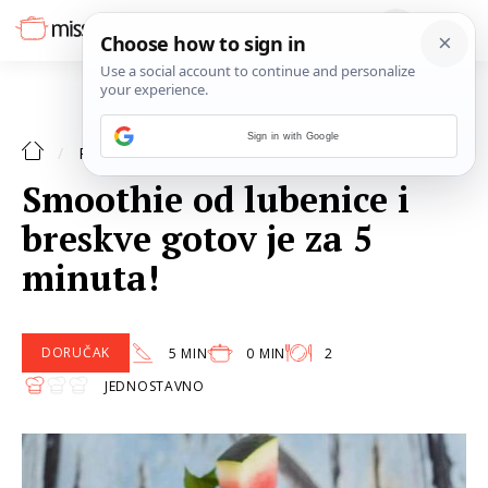
Sign in with Google
DORUČAK
RECEPTI
Smoothie od lubenice i
breskve gotov je za 5
minuta!
DORUČAK
5 MIN
0 MIN
2
JEDNOSTAVNO