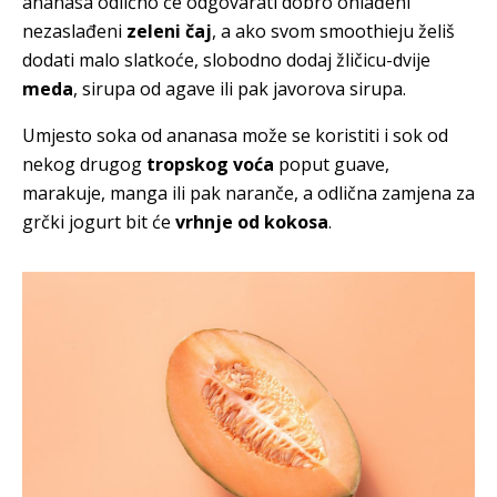
ananasa odlično će odgovarati dobro ohlađeni
nezaslađeni
zeleni čaj
, a ako svom smoothieju želiš
dodati malo slatkoće, slobodno dodaj žličicu-dvije
meda
, sirupa od agave ili pak javorova sirupa.
Umjesto soka od ananasa može se koristiti i sok od
nekog drugog
tropskog voća
poput guave,
marakuje, manga ili pak naranče, a odlična zamjena za
grčki jogurt bit će
vrhnje od kokosa
.