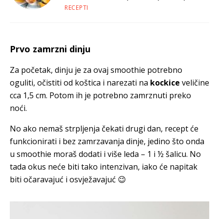
juha
RECEPTI
Prvo zamrzni dinju
Za početak, dinju je za ovaj smoothie potrebno
oguliti, očistiti od koštica i narezati na
kockice
veličine
cca 1,5 cm. Potom ih je potrebno zamrznuti preko
noći.
No ako nemaš strpljenja čekati drugi dan, recept će
funkcionirati i bez zamrzavanja dinje, jedino što onda
u smoothie moraš dodati i više leda – 1 i ½ šalicu. No
tada okus neće biti tako intenzivan, iako će napitak
biti očaravajuć i osvježavajuć 😉