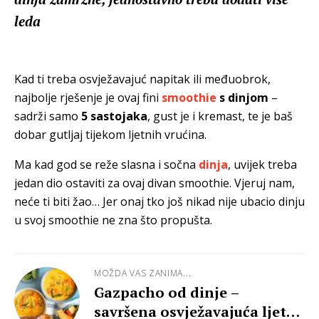
leda
Kad ti treba osvježavajuć napitak ili međuobrok,
najbolje rješenje je ovaj fini
smoothie
s dinjom
–
sadrži samo
5 sastojaka
, gust je i kremast, te je baš
dobar gutljaj tijekom ljetnih vrućina.
Ma kad god se reže slasna i sočna
dinja
, uvijek treba
jedan dio ostaviti za ovaj divan smoothie. Vjeruj nam,
neće ti biti žao… Jer onaj tko još nikad nije ubacio dinju
u svoj smoothie ne zna što propušta.
MOŽDA VAS ZANIMA...
Gazpacho od dinje –
savršena osvježavajuća ljetna