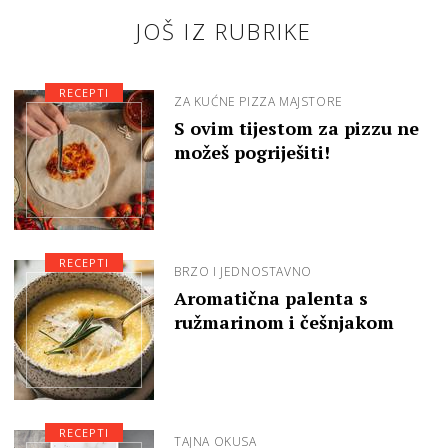
JOŠ IZ RUBRIKE
RECEPTI
ZA KUĆNE PIZZA MAJSTORE
S ovim tijestom za pizzu ne
možeš pogriješiti!
RECEPTI
BRZO I JEDNOSTAVNO
Aromatična palenta s
ružmarinom i češnjakom
RECEPTI
TAJNA OKUSA