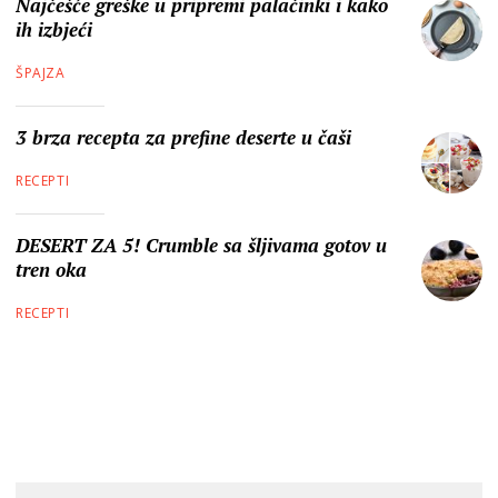
Najčešće greške u pripremi palačinki i kako
ih izbjeći
ŠPAJZA
3 brza recepta za prefine deserte u čaši
RECEPTI
DESERT ZA 5! Crumble sa šljivama gotov u
tren oka
RECEPTI