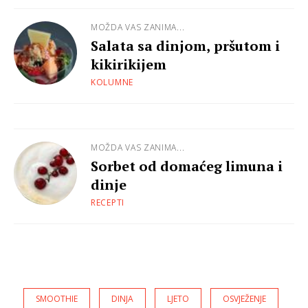
MOŽDA VAS ZANIMA...
Salata sa dinjom, pršutom i
kikirikijem
KOLUMNE
MOŽDA VAS ZANIMA...
Sorbet od domaćeg limuna i
dinje
RECEPTI
SMOOTHIE
DINJA
LJETO
OSVJEŽENJE