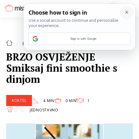
Sign in with Google
KOKTEL
RECEPTI
BRZO OSVJEŽENJE
Smiksaj fini smoothie s
dinjom
KOKTEL
4 MIN
0 MIN
1
JEDNOSTAVNO