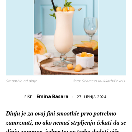
Smoothie od dinje
foto: Shameel Mukkath/Pexels
Emina Basara
PIŠE
/
27. LIPNJA 2024.
Dinju je za ovaj fini smoothie prvo potrebno
zamrznuti, no ako nemaš strpljenja čekati da se
dinja zamrzne, jednostavno treba dodati više