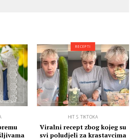
RECEPTI
A
HIT S TIKTOKA
ipremu
Viralni recept zbog kojeg su
šljivama
svi poludjeli za krastavcima