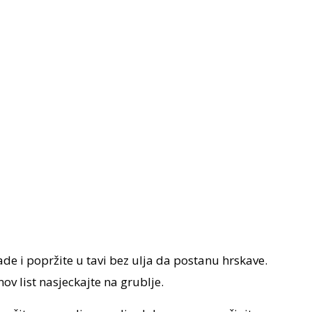
ade i popržite u tavi bez ulja da postanu hrskave.
ov list nasjeckajte na grublje.