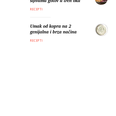
šljivama gotov u tren oka
RECEPTI
Umak od kopra na 2
genijalna i brza načina
RECEPTI