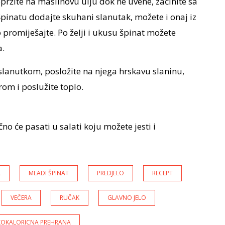
pržite na maslinovu ulju dok ne uvene, začinite sa
 Špinatu dodajte skuhani slanutak, možete i onaj iz
o promiješajte. Po želji i ukusu špinat možete
a.
 slanutkom, posložite na njega hrskavu slaninu,
om i poslužite toplo.
čno će pasati u salati koju možete jesti i
A
MLADI ŠPINAT
PREDJELO
RECEPT
VEČERA
RUČAK
GLAVNO JELO
KOKALORICNA PREHRANA