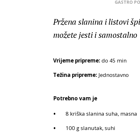
GASTRO P
Pržena slanina i listovi šp
možete jesti i samostalno
Vrijeme pripreme:
do 45 min
Težina pripreme:
Jednostavno
Potrebno vam je
8 kriška slanina suha, masna
100 g slanutak, suhi