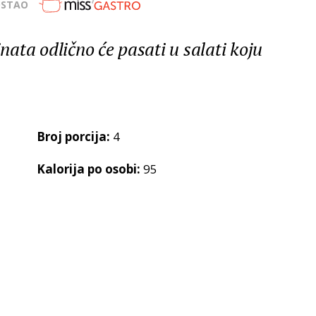
OSTAO
inata odlično će pasati u salati koju
Broj porcija:
4
Kalorija po osobi:
95