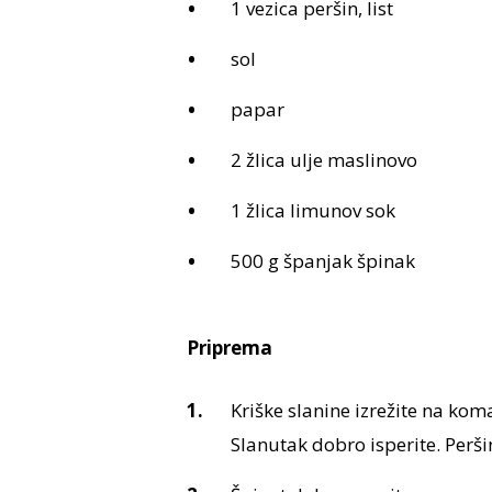
1 vezica peršin, list
sol
papar
2 žlica ulje maslinovo
1 žlica limunov sok
500 g španjak špinak
Priprema
Kriške slanine izrežite na kom
Slanutak dobro isperite. Peršin