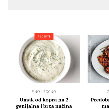
RECEPTI
FINO I SOČNO
Z
Umak od kopra na 2
Predobr
genijalna i brza načina
ma