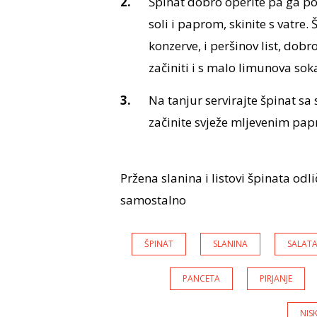
Špinat dobro operite pa ga po
soli i paprom, skinite s vatre.
konzerve, i peršinov list, dobr
začiniti i s malo limunova sok
Na tanjur servirajte špinat sa
začinite svježe mljevenim papr
Pržena slanina i listovi špinata odli
samostalno
ŠPINAT
SLANINA
SALAT
PANCETA
PIRJANJE
NIS