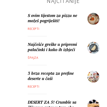
NAJČITANIJE
S ovim tijestom za pizzu ne
možeš pogriješiti!
RECEPTI
Najčešće greške u pripremi
palačinki i kako ih izbjeći
ŠPAJZA
3 brza recepta za prefine
deserte u čaši
RECEPTI
DESERT ZA 5! Crumble sa