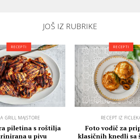
JOŠ IZ RUBRIKE
RECEPTI
RECEPTI
A GRILL MAJSTORE
RECEPT IZ FICLEK
a piletina s roštilja
Foto vodič za pr
rinirana u pivu
klasičnih knedli sa 