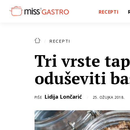
RECEPTI
RECEPTI
Tri vrste ta
oduševiti b
Lidija Lončarić
PIŠE
25. OŽUJKA 2018.