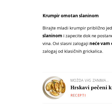
Krumpir omotan slaninom
Birajte mladi krumpir približno jed
slaninom
i zapecite dok ne postane
vina. Ovi slasni zalogaji
neće vam 
zalogaj od klasičnih grickalica.
MOŽDA VAS ZANIMA...
Hrskavi pečeni 
RECEPTI