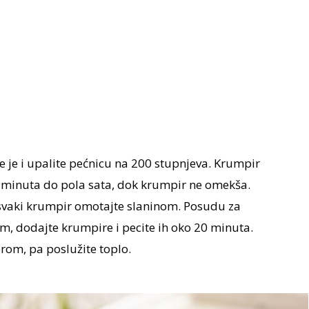
e je i upalite pećnicu na 200 stupnjeva. Krumpir
0 minuta do pola sata, dok krumpir ne omekša.
 svaki krumpir omotajte slaninom. Posudu za
, dodajte krumpire i pecite ih oko 20 minuta.
prom, pa poslužite toplo.