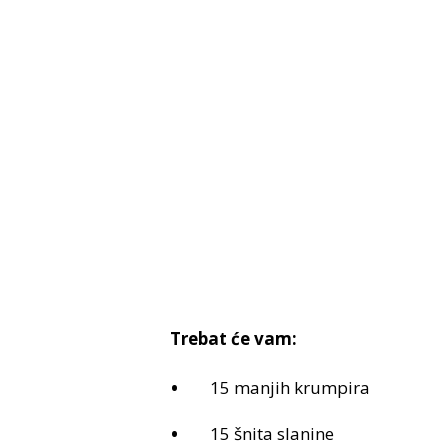
Trebat će vam:
15 manjih krumpira
15 šnita slanine