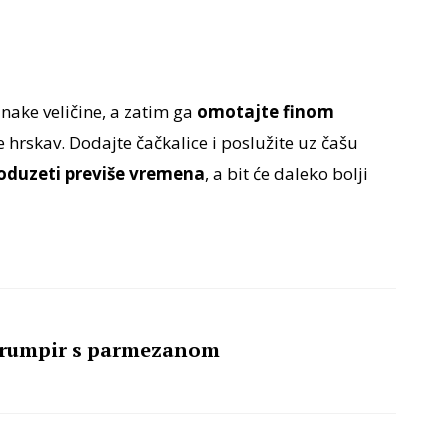
nake veličine, a zatim ga
omotajte finom
 hrskav. Dodajte čačkalice i poslužite uz čašu
oduzeti previše vremena
, a bit će daleko bolji
krumpir s parmezanom