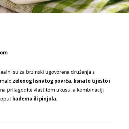
tom
idealni su za brzinski ugovorena druženja s
t malo
zelenog lisnatog povrća, lisnato tijesto i
ćuna prilagodite vlastitom ukusu, a kombinaciji
poput
badema ili pinjola.