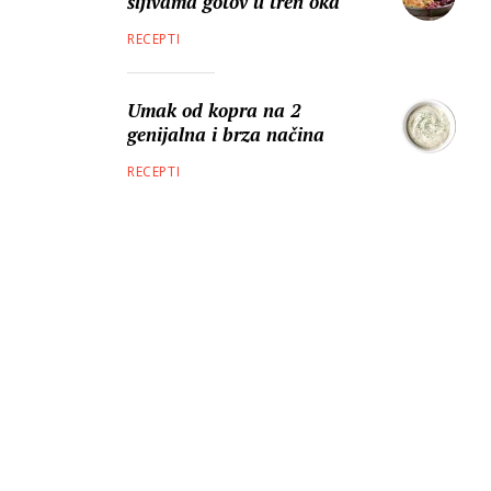
šljivama gotov u tren oka
RECEPTI
Umak od kopra na 2
genijalna i brza načina
RECEPTI