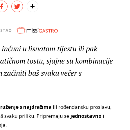
OSTAO
 inćuni u lisnatom tijestu ili pak
tičnom tostu, sjajne su kombinacije
n začiniti baš svaku večer s
ruženje s najdražima
ili rođendansku proslavu,
baš svaku priliku. Pripremaju se
jednostavno i
nja.