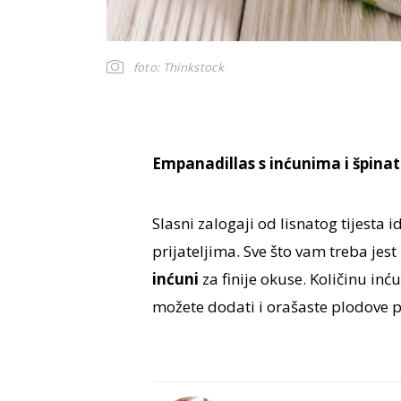
foto: Thinkstock
Empanadillas s inćunima i špina
Slasni zalogaji od lisnatog tijesta 
prijateljima. Sve što vam treba jes
inćuni
za finije okuse. Količinu in
možete dodati i orašaste plodove 