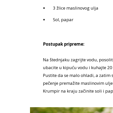
3 žlice maslinovog ulja
Sol, papar
Postupak pripreme:
Na štednjaku zagrijte vodu, posolit
ubacite u kipuću vodu i kuhajte 2
Pustite da se malo ohladi, a zatim
pečenje premažite maslinovim uljem
Krumpir na kraju začinite soli i pa