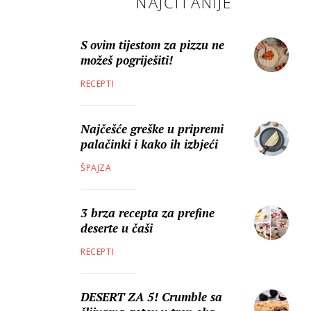
NAJČITANIJE
S ovim tijestom za pizzu ne
možeš pogriješiti!
RECEPTI
Najčešće greške u pripremi
palačinki i kako ih izbjeći
ŠPAJZA
3 brza recepta za prefine
deserte u čaši
RECEPTI
DESERT ZA 5! Crumble sa