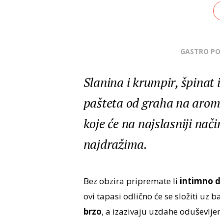
GASTRO P
Slanina i krumpir, špinat i
pašteta od graha na aroma
koje će na najslasniji nači
najdražima.
Bez obzira pripremate li
intimno d
ovi tapasi odlično će se složiti uz 
brzo
, a izazivaju uzdahe oduševlje