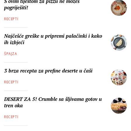
S ovim tijestom za pizzu ne možeš
pogriješiti!
RECEPTI
Najčešće greške u pripremi palačinki i kako
ih izbjeći
ŠPAJZA
3 brza recepta za prefine deserte u čaši
RECEPTI
DESERT ZA 5! Crumble sa šljivama gotov u
tren oka
RECEPTI