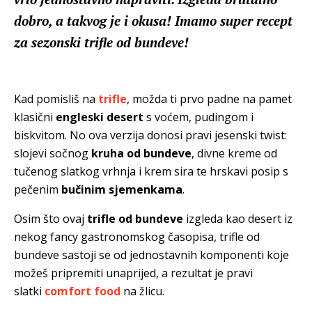
dobro, a takvog je i okusa! Imamo super recept
za sezonski trifle od bundeve!
Kad pomisliš na
trifle
, možda ti prvo padne na pamet
klasični
engleski desert
s voćem, pudingom i
biskvitom. No ova verzija donosi pravi jesenski twist:
slojevi sočnog
kruha od bundeve
, divne kreme od
tučenog slatkog vrhnja i krem sira te hrskavi posip s
pečenim
bučinim sjemenkama
.
Osim što ovaj
trifle od bundeve
izgleda kao desert iz
nekog fancy gastronomskog časopisa, trifle od
bundeve sastoji se od jednostavnih komponenti koje
možeš pripremiti unaprijed, a rezultat je pravi
slatki
comfort food
na žlicu.