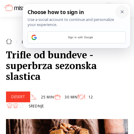
Sign in with Google
DESERT
RECEPTI
Trifle od bundeve -
superbrza sezonska
slastica
DESERT
25 MIN
30 MIN
12
SREDNJE