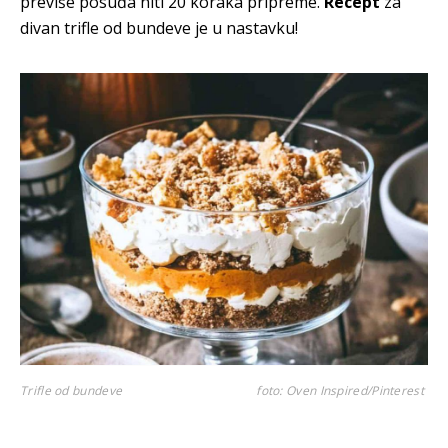
previše posuđa niti 20 koraka pripreme.
Recept
za
divan trifle od bundeve je u nastavku!
Trifle od bundeve
foto: Oven Inspired/Pinterest