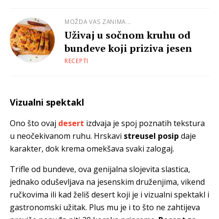
MOŽDA VAS ZANIMA...
Uživaj u sočnom kruhu od
bundeve koji priziva jesen
RECEPTI
Vizualni spektakl
Ono što ovaj
desert
izdvaja je spoj poznatih tekstura
u neočekivanom ruhu. Hrskavi
streusel posip
daje
karakter, dok krema omekšava svaki zalogaj.
Trifle od bundeve, ova genijalna slojevita slastica,
jednako oduševljava na jesenskim druženjima, vikend
ručkovima ili kad želiš desert koji je i vizualni spektakl i
gastronomski užitak. Plus mu je i to što ne zahtijeva