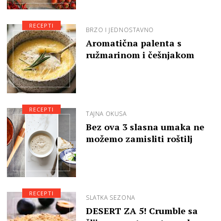
RECEPTI
BRZO I JEDNOSTAVNO
Aromatična palenta s
ružmarinom i češnjakom
RECEPTI
TAJNA OKUSA
Bez ova 3 slasna umaka ne
možemo zamisliti roštilj
RECEPTI
SLATKA SEZONA
DESERT ZA 5! Crumble sa