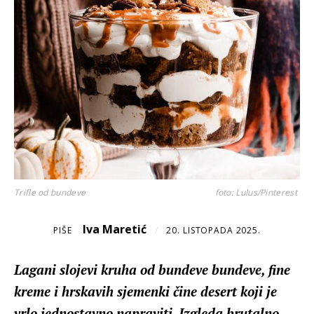
Trifle od bundeve
foto: Lulus/Pinterest
Iva Maretić
PIŠE
/
20. LISTOPADA 2025.
Lagani slojevi kruha od bundeve bundeve, fine
kreme i hrskavih sjemenki čine desert koji je
vrlo jednostavno napraviti. Izgleda brutalno