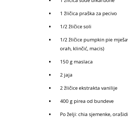
1 žličica sode bikarbone
1 žličica praška za pecivo
1/2 žličice soli
1/2 žličice pumpkin pie mješa
orah, klinčić, macis)
150 g maslaca
2 jaja
2 žličice ekstrakta vanilije
400 g pirea od bundeve
Po želji: chia sjemenke, orašid