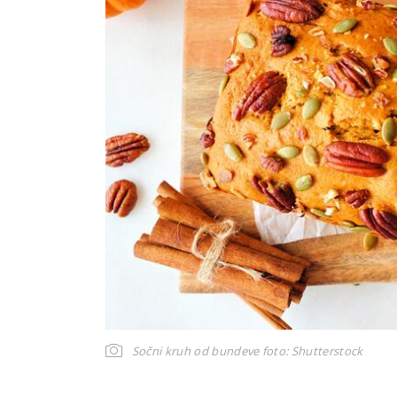
Sočni kruh od bundeve
foto: Shutterstock