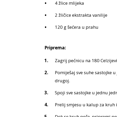
4 žlice mlijeka
2 žličice ekstrakta vanilije
120 g šećera u prahu
Priprema:
Zagrij pećnicu na 180 Celzijev
Pomiješaj sve suhe sastojke u 
drugoj.
Spoji sve sastojke u jednu jed
Prelij smjesu u kalup za kruh 
Dok se kruh peče, pripremi pre