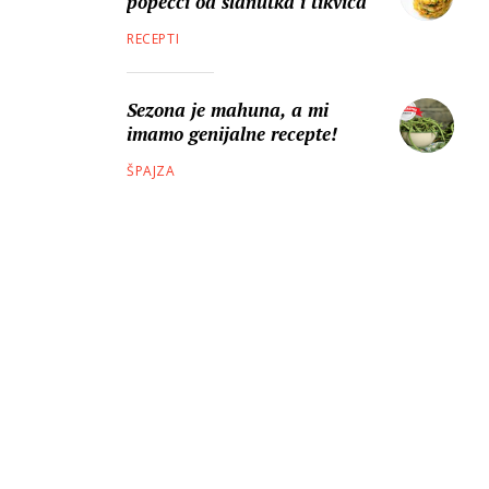
popečci od slanutka i tikvica
RECEPTI
Sezona je mahuna, a mi
imamo genijalne recepte!
ŠPAJZA