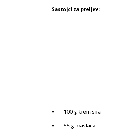
Sastojci za preljev:
100 g krem sira
55 g maslaca