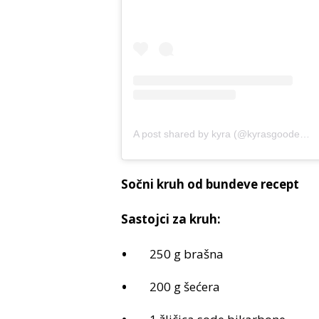
A post shared by kyra (@kyrasgoodeats)
Sočni kruh od bundeve recept
Sastojci za kruh:
250 g brašna
200 g šećera