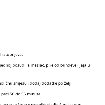
ih stupnjeva.
jednoj posudi, a maslac, pire od bundeve i jaja u
noličnu smjesu i dodaj dodatke po želji.
i peci 50 do 55 minuta.
ljev tako što sve sastojke sjediniš mikserom.