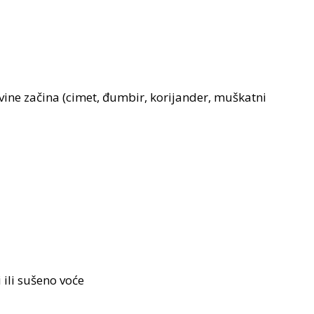
vine začina (cimet, đumbir, korijander, muškatni
i ili sušeno voće