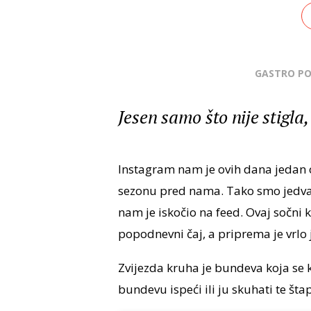
GASTRO P
Jesen samo što nije stigla
Instagram nam je ovih dana jedan od
sezonu pred nama. Tako smo jedva č
nam je iskočio na feed. Ovaj sočni k
popodnevni čaj, a priprema je vrlo
Zvijezda kruha je bundeva koja se k
bundevu ispeći ili ju skuhati te št