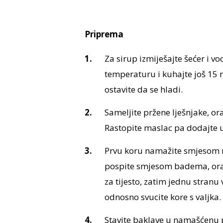
Priprema
Za sirup izmiješajte šećer i vo
temperaturu i kuhajte još 15 m
ostavite da se hladi.
Sameljite pržene lješnjake, or
Rastopite maslac pa dodajte u
Prvu koru namažite smjesom ma
pospite smjesom badema, orah
za tijesto, zatim jednu stranu
odnosno svucite kore s valjka. 
Stavite baklave u namašćenu p