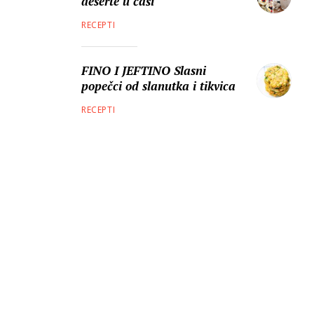
deserte u čaši
RECEPTI
FINO I JEFTINO Slasni
popečci od slanutka i tikvica
RECEPTI