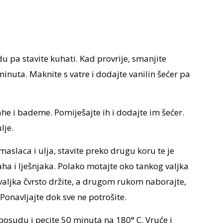
du pa stavite kuhati. Kad provrije, smanjite
inuta. Maknite s vatre i dodajte vanilin šećer pa
ahe i bademe. Pomiješajte ih i dodajte im šećer.
lje.
slaca i ulja, stavite preko drugu koru te je
a i lješnjaka. Polako motajte oko tankog valjka
 valjka čvrsto držite, a drugom rukom naborajte,
Ponavljajte dok sve ne potrošite.
osudu i pecite 50 minuta na 180° C. Vruće i