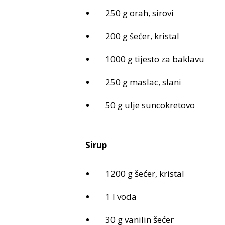
250 g orah, sirovi
200 g šećer, kristal
1000 g tijesto za baklavu
250 g maslac, slani
50 g ulje suncokretovo
Sirup
1200 g šećer, kristal
1 l voda
30 g vanilin šećer