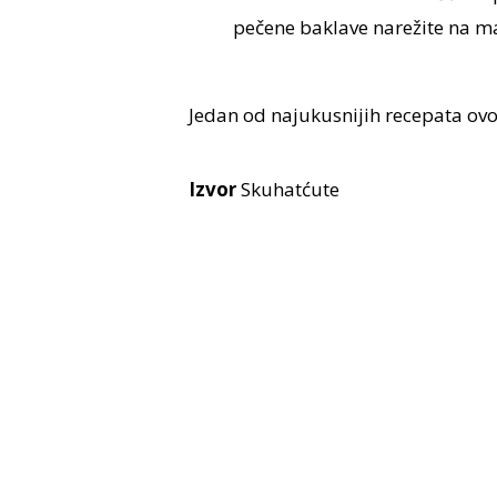
pečene baklave narežite na ma
Jedan od najukusnijih recepata ov
Izvor
Skuhatćute