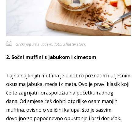
Grčki jogurt s voćem,
foto: Shutterstock
2. Sočni muffini s jabukom i cimetom
Tajna najfinijih muffina je u dobro poznatim i utješnim
okusima jabuka, meda i cimeta. Ovo je pravi klasik koji
će te zagrijati i oraspoložiti na početku radnog
dana. Od smjese ćeš dobiti otprilike osam manjih
muffina, ovisno o veličini kalupa, što je sasvim
dovoljno za popodnevno opuštanje i brzi doručak.