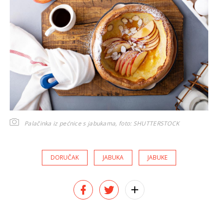
Palačinka iz pećnice s jabukama,
foto: SHUTTERSTOCK
DORUČAK
JABUKA
JABUKE