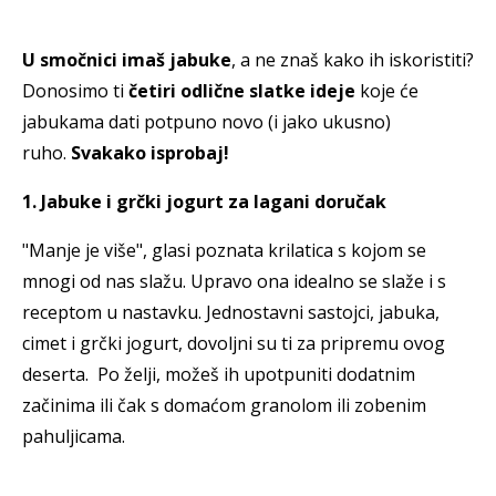
U smočnici imaš jabuke
, a ne znaš kako ih iskoristiti?
Donosimo ti
četiri odlične slatke ideje
koje će
jabukama dati potpuno novo (i jako ukusno)
ruho.
Svakako isprobaj!
1. Jabuke i grčki jogurt za lagani doručak
"Manje je više", glasi poznata krilatica s kojom se
mnogi od nas slažu. Upravo ona idealno se slaže i s
receptom u nastavku. Jednostavni sastojci, jabuka,
cimet i grčki jogurt, dovoljni su ti za pripremu ovog
deserta. Po želji, možeš ih upotpuniti dodatnim
začinima ili čak s domaćom granolom ili zobenim
pahuljicama.