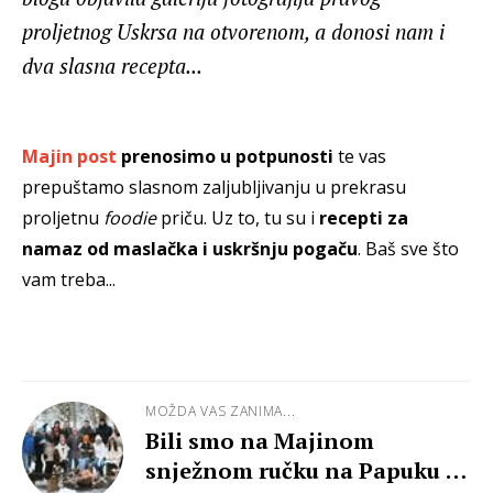
proljetnog Uskrsa na otvorenom, a donosi nam i
dva slasna recepta...
Majin post
prenosimo u potpunosti
te vas
prepuštamo slasnom zaljubljivanju u prekrasu
proljetnu
foodie
priču. Uz to, tu su i
recepti za
namaz od maslačka i uskršnju pogaču
. Baš sve što
vam treba...
MOŽDA VAS ZANIMA...
Bili smo na Majinom
snježnom ručku na Papuku -