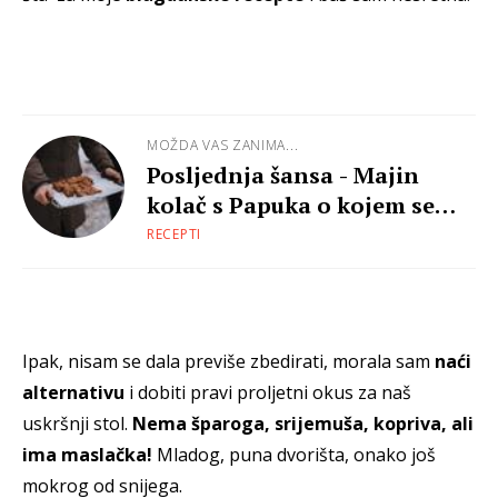
MOŽDA VAS ZANIMA...
Posljednja šansa - Majin
kolač s Papuka o kojem se
priča
RECEPTI
Ipak, nisam se dala previše zbedirati, morala sam
naći
alternativu
i dobiti pravi proljetni okus za naš
uskršnji stol.
Nema šparoga, srijemuša, kopriva, ali
ima maslačka!
Mladog, puna dvorišta, onako još
mokrog od snijega.