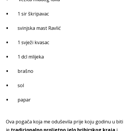
1 sir škripavac
svinjska mast Ravlić
1 svježi kvasac
1 dcl mlijeka
brašno
sol
papar
Ova pogača koja me oduševila prije koju godinu u biti
je
tradicionalno proljetno jelo bribirskog kraja
i