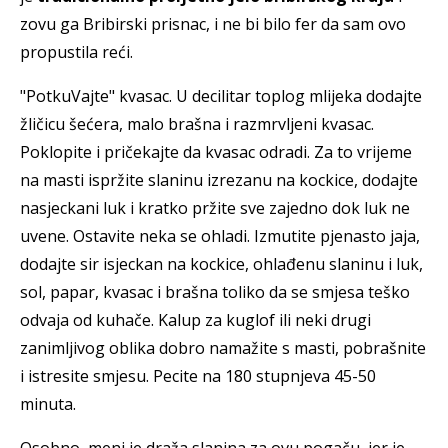
zovu ga Bribirski prisnac, i ne bi bilo fer da sam ovo
propustila reći.
"PotkuVajte" kvasac. U decilitar toplog mlijeka dodajte
žličicu šećera, malo brašna i razmrvljeni kvasac.
Poklopite i pričekajte da kvasac odradi. Za to vrijeme
na masti ispržite slaninu izrezanu na kockice, dodajte
nasjeckani luk i kratko pržite sve zajedno dok luk ne
uvene. Ostavite neka se ohladi. Izmutite pjenasto jaja,
dodajte sir isjeckan na kockice, ohlađenu slaninu i luk,
sol, papar, kvasac i brašna toliko da se smjesa teško
odvaja od kuhače. Kalup za kuglof ili neki drugi
zanimljivog oblika dobro namažite s masti, pobrašnite
i istresite smjesu. Pecite na 180 stupnjeva 45-50
minuta.
Osobno, meni je draža slanina za ovu pogaču, jer je