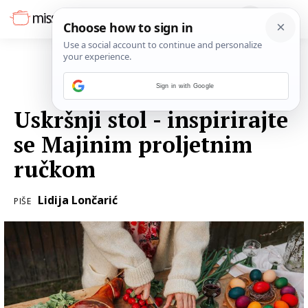
Sign in with Google
29. OŽUJKA 2018.
Uskršnji stol - inspirirajte
se Majinim proljetnim
ručkom
Lidija Lončarić
PIŠE