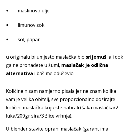
maslinovo ulje
limunov sok
sol, papar
u originalu bi umjesto maslačka bio
srijemuš
, ali dok
ga ne pronađete u šumi,
maslačak je odlična
alternativa
i baš me oduševio.
Količine nisam namjerno pisala jer ne znam kolika
vam je velika obitelj, sve proporcionalno dozirajte
količini maslačka koju ste nabrali (šaka maslačka/2
luka/200gr sira/3 žlice vrhnja).
U blender stavite oprani maslačak (garant ima