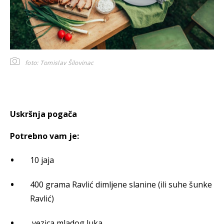
foto: Tomislav Šilovinac
Uskršnja pogača
Potrebno vam je:
10 jaja
400 grama Ravlić dimljene slanine (ili suhe šunke
Ravlić)
vezica mladog luka