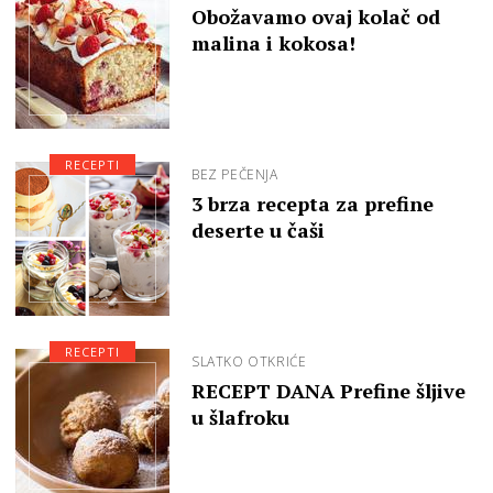
Obožavamo ovaj kolač od
malina i kokosa!
RECEPTI
BEZ PEČENJA
3 brza recepta za prefine
deserte u čaši
RECEPTI
SLATKO OTKRIĆE
RECEPT DANA Prefine šljive
u šlafroku