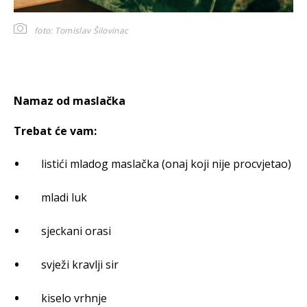
foto: Tomislav Šilovinac
Namaz od maslačka
Trebat će vam:
listići mladog maslačka (onaj koji nije procvjetao)
mladi luk
sjeckani orasi
svježi kravlji sir
kiselo vrhnje