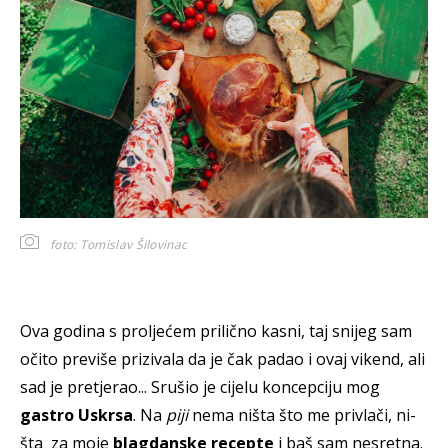
foto: Tomislav Šilovinac
Ova godina s proljećem prilično kasni, taj snijeg sam
očito previše prizivala da je čak padao i ovaj vikend, ali
sad je pretjerao... Srušio je cijelu koncepciju mog
gastro Uskrsa
. Na
piji
nema ništa što me privlači, ni-
šta za moje
blagdanske recepte
i baš sam nesretna.