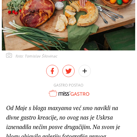
foto: Tomislav Šilovinac
GASTRO POSTAO
Od Maje s bloga maxyama već smo navikli na
divne gastro kreacije, no ovog nas je Uskrsa
iznenadila nečim posve drugačijim. Na svom je
blogu objavila galeriju fotografija pravog