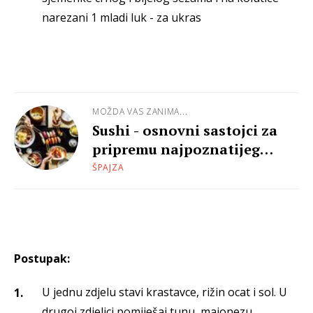
narezani 1 mladi luk - za ukras
MOŽDA VAS ZANIMA...
Sushi - osnovni sastojci za
pripremu najpoznatijeg
japanskog jela
ŠPAJZA
Postupak:
U jednu zdjelu stavi krastavce, rižin ocat i sol. U
drugoj zdjelici pomiješaj tunu, majonezu,