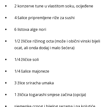
2 konzerve tune u vlastitom soku, ocijeđene
4 šalice pripremljene riže za sushi
6 listova alge nori
1/2 žličice rižinog octa (može i obični vinski bijeli
ocat, ali onda dodaj i malo šećera)
1/4 žličice soli
1/4 šalice majoneze
3 žlice sriracha umaka
1 žličica togarashi smjese začina (opcija)
sjemenke crnog i bijelog sezama i na kolutiće