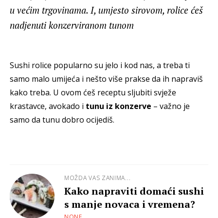
u većim trgovinama. I, umjesto sirovom, rolice ćeš
nadjenuti konzerviranom tunom
Sushi rolice popularno su jelo i kod nas, a treba ti
samo malo umijeća i nešto više prakse da ih napraviš
kako treba. U ovom ćeš receptu sljubiti svježe
krastavce, avokado i
tunu iz konzerve
– važno je
samo da tunu dobro ocijediš.
MOŽDA VAS ZANIMA...
Kako napraviti domaći sushi
s manje novaca i vremena?
NONE