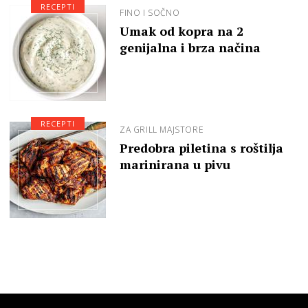
RECEPTI
FINO I SOČNO
Umak od kopra na 2
genijalna i brza načina
RECEPTI
ZA GRILL MAJSTORE
Predobra piletina s roštilja
marinirana u pivu