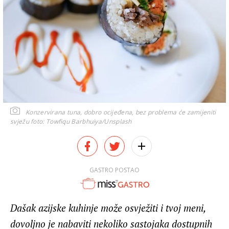
Konzervirana tuna, dobro ocijeđena, bez problema će zamijeniti
svježu
foto: Towfiqu Barbhuiya/Unsplash
GASTRO POSTAO
Dašak azijske kuhinje može osvježiti i tvoj meni,
dovoljno je nabaviti nekoliko sastojaka dostupnih