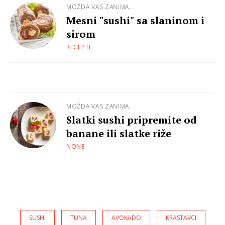
MOŽDA VAS ZANIMA...
Mesni "sushi" sa slaninom i
sirom
RECEPTI
MOŽDA VAS ZANIMA...
Slatki sushi pripremite od
banane ili slatke riže
NONE
SUSHI
TUNA
AVOKADO
KRASTAVCI