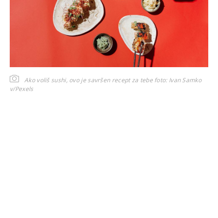
Ako voliš sushi, ovo je savršen recept za tebe
foto: Ivan Samko
v/Pexels