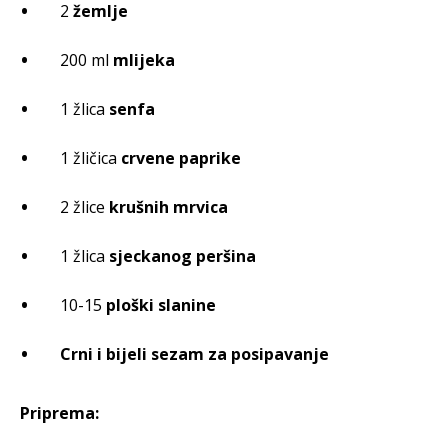
2
žemlje
200 ml
mlijeka
1 žlica
senfa
1 žličica
crvene paprike
2 žlice
krušnih mrvica
1 žlica
sjeckanog peršina
10-15
ploški slanine
Crni i bijeli sezam za posipavanje
Priprema: