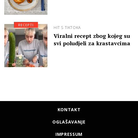
RECEPTI
HIT S TIKTOKA
Viralni recept zbog kojeg su
svi poludjeli za krastavcima
KONTAKT
OGLAŠAVANJE
IMPRESSUM