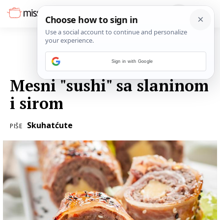
Sign in with Google
16. SIJEČNJA 2017.
Mesni "sushi" sa slaninom
i sirom
Skuhatćute
PIŠE