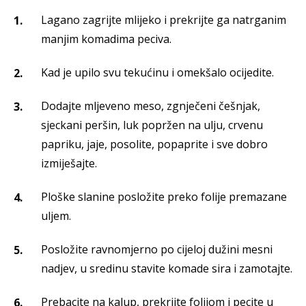
Lagano zagrijte mlijeko i prekrijte ga natrganim
manjim komadima peciva.
Kad je upilo svu tekućinu i omekšalo ocijedite.
Dodajte mljeveno meso, zgnječeni češnjak,
sjeckani peršin, luk popržen na ulju, crvenu
papriku, jaje, posolite, popaprite i sve dobro
izmiješajte.
Ploške slanine posložite preko folije premazane
uljem.
Posložite ravnomjerno po cijeloj dužini mesni
nadjev, u sredinu stavite komade sira i zamotajte.
Prebacite na kalup, prekrijte folijom i pecite u