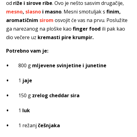
od
riže i sirove ribe
. Ovo je nešto sasvim drugačije,
mesno
,
slasno
i masno
. Mesni smotuljak s
finim,
aromatičnim
sirom
osvojit će vas na prvu. Poslužite
ga narezanog na ploške kao
finger food
ili pak kao
dio večere uz
kremasti pire krumpir.
Potrebno vam je:
800 g
mljevene svinjetine i junetine
1
jaje
150 g
zrelog cheddar sira
1
luk
1 režanj
češnjaka