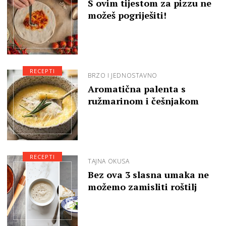
S ovim tijestom za pizzu ne
možeš pogriješiti!
RECEPTI
BRZO I JEDNOSTAVNO
Aromatična palenta s
ružmarinom i češnjakom
RECEPTI
TAJNA OKUSA
Bez ova 3 slasna umaka ne
možemo zamisliti roštilj