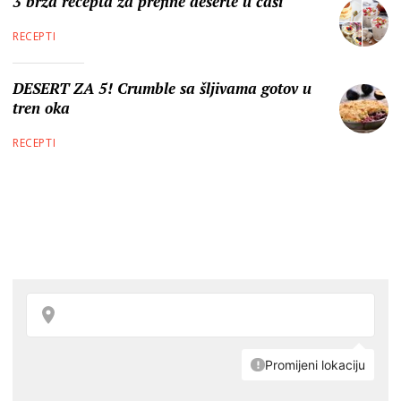
3 brza recepta za prefine deserte u čaši
RECEPTI
DESERT ZA 5! Crumble sa šljivama gotov u
tren oka
RECEPTI