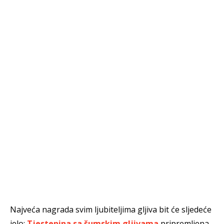
Najveća nagrada svim ljubiteljima gljiva bit će sljedeće
jelo:
Tjestenina sa šumskim gljivama
pripremljena