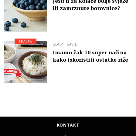
Jesu li za kolače bolje svježe
ili zamrznute borovnice?
ŠPAJZA
SLASNI SAVJETI
Imamo čak 10 super načina
kako iskoristiti ostatke riže
KONTAKT