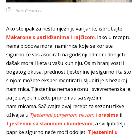
foto: Gastro.hr
Ako ste ipak za nešto nježnije varijante, isprobajte
Makarone s patlidžanima i rajčicom
. Iako u receptu
nema plodova mora, namirnice koje se koriste
sigurno će vas asocirati na godišnji odmor i donijeti
dašak mora i ljeta u vašu kuhinju.
Osim hranjivosti i
bogatog okusa, prednost tjestenine je sigurno i ta što
s njom možete eksperimentirati i sljubiti je s bezbroj
namirnica. Tjestenina nema sezonu i svevremenska je,
pa je uvijek možete pripremati sa svježim
namirnicama. Sačuvajte ovaj recept za sezonu tikve i
uživajte u
Tjestenini punjenom tikvom
i orasima
ili
Tjestenini sa slaninom i bundevom
, a svi ljubitelji
paprike sigurno neće moći odoljeti
Tjestenini u