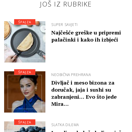
JOŠ IZ RUBRIKE
ŠPAJZA
SUPER SAVJETI
Najčešće greške u pripremi
palačinki i kako ih izbjeći
ŠPAJZA
NEOBIČNA PREHRANA
Divljač i meso bizona za
doručak, jaja i sushi su
zabranjeni… Evo što jede
Mira…
ŠPAJZA
SLATKA DILEMA