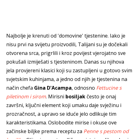
Najbolje je krenuti od 'domovine' tjestenine. Iako je
nisu prvi na svijetu proizvodili, Talijani su je dočekali
otvorena srca, prigrlili i kroz povijest vjerojatno sve
pokušali izmiješati s tjesteninom. Danas su njihova
jela provjereni klasici koji su zastupljeni u gotovo svim
svjetskim kuhinjama, a jedno od njih je tjestenina na
način chefa
Gina D'Acampa
, odnosno
Fettucine s
piletinom i sirom
. Mirisni
bosiljak
često je onaj
završni, ključni element koji umaku daje svježinu i
prozračnost, a upravo se iduće jelo odlikuje tim
karakteristikama. Oslobodite mirise i okuse ove
začinske biljke prema receptu za
Penne s pestom od