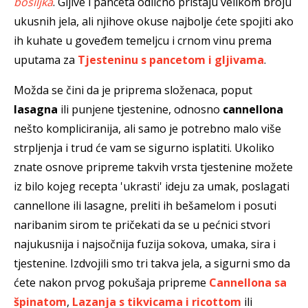
bosiljka
. Gljive i panceta odlično pristaju velikom broju
ukusnih jela, ali njihove okuse najbolje ćete spojiti ako
ih kuhate u goveđem temeljcu i crnom vinu prema
uputama za
Tjesteninu s pancetom i gljivama
.
Možda se čini da je priprema složenaca, poput
lasagna
ili punjene tjestenine, odnosno
cannellona
nešto kompliciranija, ali samo je potrebno malo više
strpljenja i trud će vam se sigurno isplatiti. Ukoliko
znate osnove pripreme takvih vrsta tjestenine možete
iz bilo kojeg recepta 'ukrasti' ideju za umak, poslagati
cannellone ili lasagne, preliti ih bešamelom i posuti
naribanim sirom te pričekati da se u pećnici stvori
najukusnija i najsočnija fuzija sokova, umaka, sira i
tjestenine. Izdvojili smo tri takva jela, a sigurni smo da
ćete nakon prvog pokušaja pripreme
Cannellona sa
špinatom
,
Lazanja s tikvicama i ricottom
ili