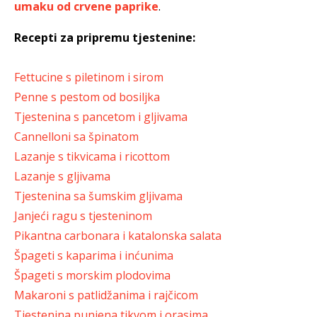
umaku od crvene paprike
.
Recepti za pripremu tjestenine:
Fettucine s piletinom i sirom
Penne s pestom od bosiljka
Tjestenina s pancetom i gljivama
Cannelloni sa špinatom
Lazanje s tikvicama i ricottom
Lazanje s gljivama
Tjestenina sa šumskim gljivama
Janjeći ragu s tjesteninom
Pikantna carbonara i katalonska salata
Špageti s kaparima i inćunima
Špageti s morskim plodovima
Makaroni s patlidžanima i rajčicom
Tjestenina punjena tikvom i orasima