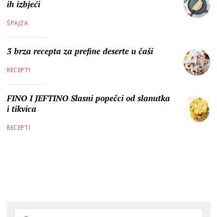
ih izbjeći
ŠPAJZA
3 brza recepta za prefine deserte u čaši
RECEPTI
FINO I JEFTINO Slasni popečci od slanutka
i tikvica
RECEPTI