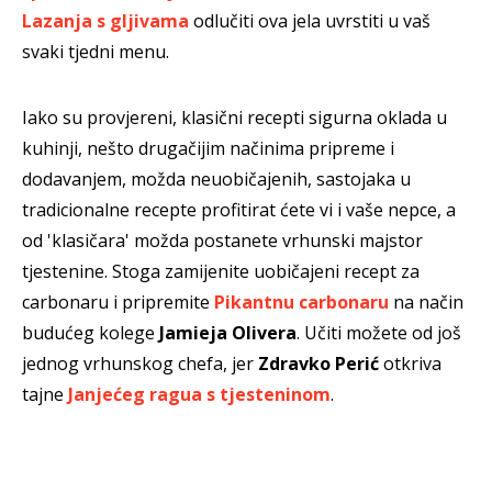
Lazanja s gljivama
odlučiti ova jela uvrstiti u vaš
svaki tjedni menu.
Iako su provjereni, klasični recepti sigurna oklada u
kuhinji, nešto drugačijim načinima pripreme i
dodavanjem, možda neuobičajenih, sastojaka u
tradicionalne recepte profitirat ćete vi i vaše nepce, a
od 'klasičara' možda postanete vrhunski majstor
tjestenine. Stoga zamijenite uobičajeni recept za
carbonaru i pripremite
Pikantnu carbonaru
na način
budućeg kolege
Jamieja Olivera
. Učiti možete od još
jednog vrhunskog chefa, jer
Zdravko Perić
otkriva
tajne
Janjećeg ragua s tjesteninom
.