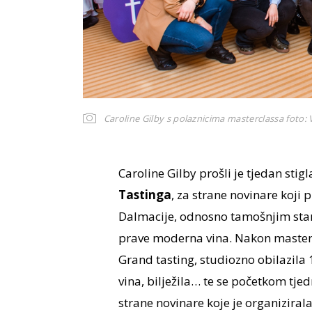
Caroline Gilby s polaznicima masterclassa
foto: 
Caroline Gilby prošli je tjedan sti
Tastinga
, za strane novinare koji p
Dalmacije, odnosno tamošnjim star
prave moderna vina. Nakon masterc
Grand tasting, studiozno obilazila 
vina, bilježila… te se početkom tje
strane novinare koje je organizirala