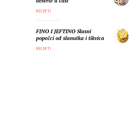
deserte u čaši
RECEPTI
FINO I JEFTINO Slasni
popečci od slanutka i tikvica
RECEPTI