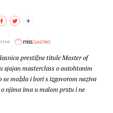
OSTAO
lasnica prestižne titule Master of
u sjajan masterclass o autohtonim
 se možda i bori s izgovorom naziva
e o njima ima u malom prstu i ne