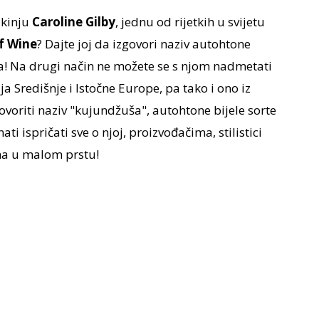
akinju
Caroline Gilby
, jednu od rijetkih u svijetu
f Wine
? Dajte joj da izgovori naziv autohtone
a! Na drugi način ne možete se s njom nadmetati
a Središnje i Istočne Europe, pa tako i ono iz
voriti naziv "kujundžuša", autohtone bijele sorte
ti ispričati sve o njoj, proizvođačima, stilistici
ma u malom prstu!