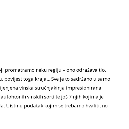
koji promatramo neku regiju – ono odražava tlo,
u, povijest toga kraja... Sve je to sadržano u samo
 cijenjena vinska stručnjakinja impresionirana
utohtonih vinskih sorti te još 7 njih kojima je
tla. Uistinu podatak kojim se trebamo hvaliti, no