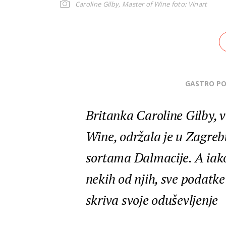
Caroline Gilby, Master of Wine
foto: Vinart
GASTRO P
Britanka Caroline Gilby, v
Wine, održala je u Zagreb
sortama Dalmacije. A iako
nekih od njih, sve podatk
skriva svoje oduševljenje