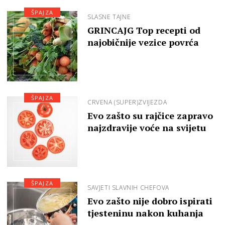
ŠPAJZA
SLASNE TAJNE
GRINCAJG Top recepti od
najobičnije vezice povrća
ŠPAJZA
CRVENA (SUPER)ZVIJEZDA
Evo zašto su rajčice zapravo
najzdravije voće na svijetu
ŠPAJZA
SAVJETI SLAVNIH CHEFOVA
Evo zašto nije dobro ispirati
tjesteninu nakon kuhanja