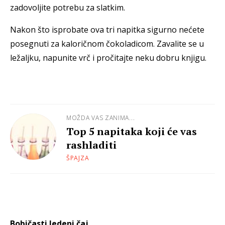
zadovoljite potrebu za slatkim.
Nakon što isprobate ova tri napitka sigurno nećete
posegnuti za kaloričnom čokoladicom. Zavalite se u
ležaljku, napunite vrč i pročitajte neku dobru knjigu.
MOŽDA VAS ZANIMA...
Top 5 napitaka koji će vas
rashladiti
ŠPAJZA
Bobičasti ledeni čaj