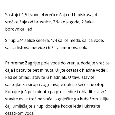
Sastojci: 1,5 l vode, 4 vrećice čaja od hibiskusa, 4
vrećice čaja od brusnice, 2 šake jagoda, 2 šake
borovnica, led
Sirup: 3/4 šalice šećera, 1/4 šalice meda, šalica vode,
šalica listova metvice i 6 žlica limunova soka
Priprema: Zagrijte pola vode do vrenja, dodajte vrećice
čaja i ostavite pet minuta. Ulijte ostatak hladne vode i,
kad se ohladi, stavite u hladnjak. U tavu stavite
sastojke za sirup i zagrijavajte dok se šećer ne otopi.
Kuhajte još pet minuta pa procijedite i ohladite. U vrč
stavite dvije trećine voća i zgnječite ga kuhačom. Ulijte
čaj, umiješajte sirup, dodajte kocke leda i ukrasite
ostatkom voća.