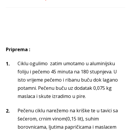
Priprema :
Ciklu ogulimo zatim umotamo u aluminijsku
foliju i pečemo 45 minuta na 180 stupnjeva. U
isto vrijeme pečemo i ribanu buču dok lagano
potamni. Pečenu buču uz dodatak 0,075 kg
maslaca i skute izradimo u pire.
Pečenu ciklu narežemo na kriške te u tavici sa
šećerom, crnim vinom(0,15 lit), suhim
borovnicama, ljutima papričicama i maslacem