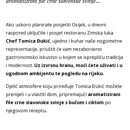
aromatizirani file crne slavonske svinje...
Ako uskoro planirate posjetiti Osijek, u dnevni
raspored uključite i posjet restoranu Zimska luka.
Chef Tomica Đukić
, ujedno i kuhar naše nogometne
reprezentacije, priuštit će vam nezaboravno
gastronomsko iskustvo u kojem se isprepliću tradicija
i modernost.
Uz izvrsnu hranu, moći ćete uživati i u
ugodnom ambijentu te pogledu na rijeku.
Djelić atmosfere koju priređuje Tomica Đukić možete
prenijeti i u vlastiti dom, pripremajući
aromatizirani
file crne slavonske svinje s bučom i ciklom
po
njegovom receptu
.