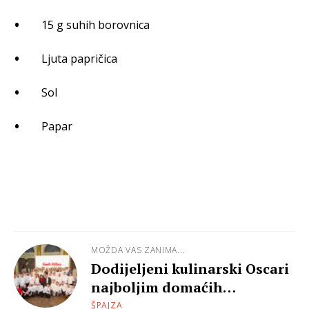
15 g suhih borovnica
Ljuta papričica
Sol
Papar
MOŽDA VAS ZANIMA...
Dodijeljeni kulinarski Oscari
najboljim domaćih
chefovima - evo pobjednika!
ŠPAJZA