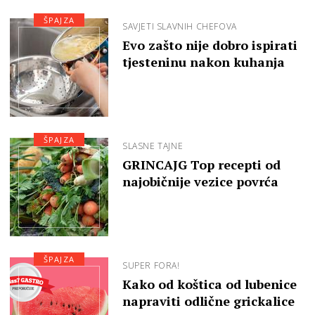
ŠPAJZA
SAVJETI SLAVNIH CHEFOVA
Evo zašto nije dobro ispirati
tjesteninu nakon kuhanja
ŠPAJZA
SLASNE TAJNE
GRINCAJG Top recepti od
najobičnije vezice povrća
ŠPAJZA
SUPER FORA!
Kako od koštica od lubenice
napraviti odlične grickalice